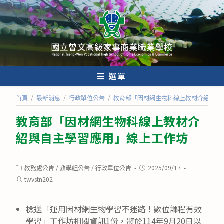
跳
轉
至
主
要
內
選單
容
首頁
/
最新消息
/
行政單位公告
/
教育部「因材網生物科線上教材介紹與自
教育部「因材網生物科線上教材介
紹與自主學習應用」線上工作坊
Post
Post
教務處公告
/
教學組公告
/
行政單位公告
2025/09/17
category:
published:
Post
twvstn202
author:
檢送「運用因材網生物學習不迷路！數位課程有效
學習」工作坊相關資訊1份，將於114年9月20日以