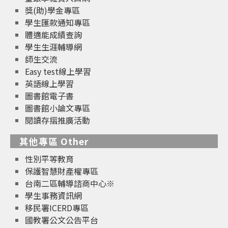
獎(助)學金專區
學生匯款通知專區
體適能成績查詢
學生生涯輔導網
師生交流
Easy test線上學習
英語線上學習
圖書館電子書
圖書館小論文專區
閱讀存摺推廣活動
其他專區 Other
性別平等教育
保護智慧財產權專區
台南二區輔導諮商中心※
學生事務資訊網
移民署ICERD專區
國教署公文公告平台