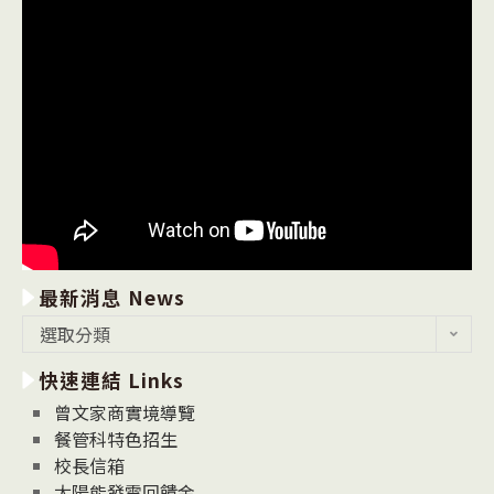
最新消息 News
最
選取分類
新
快速連結 Links
消
息
曾文家商實境導覽
News
餐管科特色招生
校長信箱
太陽能發電回饋金