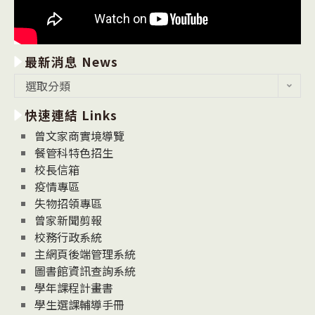
最新消息 News
最
選取分類
新
快速連結 Links
消
息
曾文家商實境導覽
News
餐管科特色招生
校長信箱
疫情專區
失物招領專區
曾家新聞剪報
校務行政系統
主網頁後端管理系統
圖書館資訊查詢系統
學年課程計畫書
學生選課輔導手冊