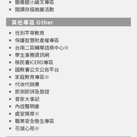
圖書館小論文專區
閱讀存摺推廣活動
其他專區 Other
性別平等教育
保護智慧財產權專區
台南二區輔導諮商中心※
學生事務資訊網
移民署ICERD專區
國教署公文公告平台
家庭教育專區※
代收代辦費
即測即評及發證
曾家大事記
內控聲明書
處室規章※
職業安全衛生專區
花城心苑※