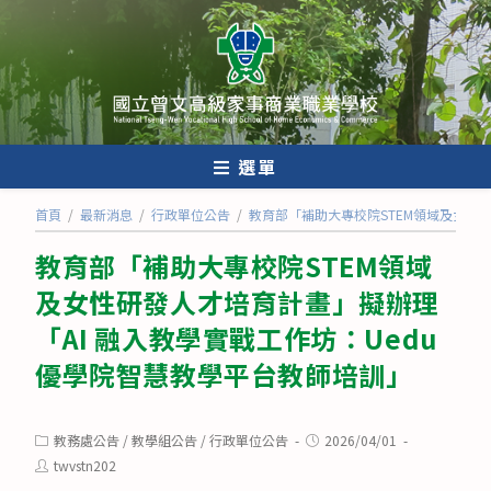
跳
轉
至
主
要
內
選單
容
首頁
/
最新消息
/
行政單位公告
/
教育部「補助大專校院STEM領域及女性研
教育部「補助大專校院STEM領域
及女性研發人才培育計畫」擬辦理
「AI 融入教學實戰工作坊：Uedu
優學院智慧教學平台教師培訓」
Post
Post
教務處公告
/
教學組公告
/
行政單位公告
2026/04/01
category:
published:
Post
twvstn202
author: