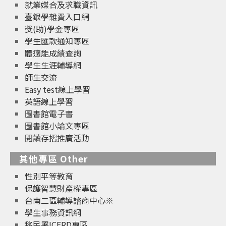
就業媒合及求職資訊
臺銀學雜費入口網
獎(助)學金專區
學生匯款通知專區
體適能成績查詢
學生生涯輔導網
師生交流
Easy test線上學習
英語線上學習
圖書館電子書
圖書館小論文專區
閱讀存摺推廣活動
其他專區 Other
性別平等教育
保護智慧財產權專區
台南二區輔導諮商中心※
學生事務資訊網
移民署ICERD專區