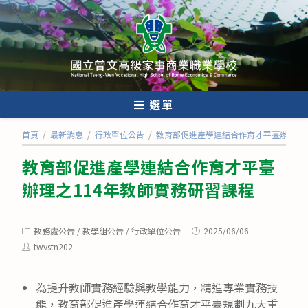
跳
轉
至
主
要
內
選單
容
首頁
/
最新消息
/
行政單位公告
/
教育部促進產學連結合作育才平臺辦理之1
教育部促進產學連結合作育才平臺
辦理之114年教師實務研習課程
Post
Post
教務處公告
/
教學組公告
/
行政單位公告
2025/06/06
category:
published:
Post
twvstn202
author:
為提升教師實務經驗與教學能力，精進專業實務技
能，教育部促進產學連結合作育才平臺規劃九大重