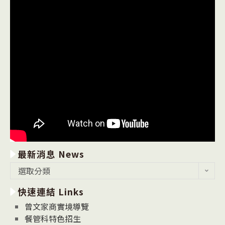
最新消息 News
最
選取分類
新
快速連結 Links
消
息
曾文家商實境導覽
News
餐管科特色招生