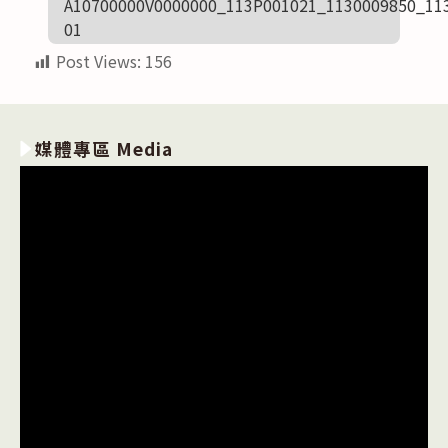
A10700000V0000000_113P001021_1130009850_11
01
Post Views:
156
媒體專區 Media