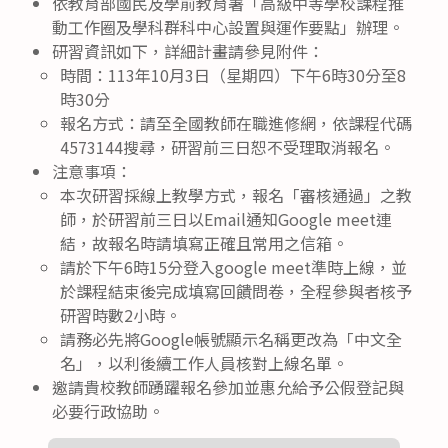
依教育部國民及學前教育署「高級中等學校課程推
動工作圈及學科群科中心設置與運作要點」辦理。
研習資訊如下，詳細計畫請參見附件：
時間：113年10月3日（星期四）下午6時30分至8
時30分
報名方式：請至全國教師在職進修網，依課程代碼
4573144搜尋，研習前三日恕不受理取消報名。
注意事項：
本次研習採線上教學方式，報名「審核通過」之教
師，於研習前三日以Email通知Google meet連
結，故報名時請填寫正確且常用之信箱。
請於下午6時15分登入google meet準時上線，並
於課程結束後完成填寫回饋問卷，全程參與者核予
研習時數2小時。
請務必先將Google帳號顯示名稱更改為「中文全
名」，以利後續工作人員核對上線名單。
邀請貴校教師踴躍報名參加並惠允給予公假登記與
必要行政協助。