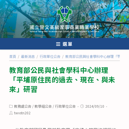
跳
轉
至
主
要
內
選單
容
首頁
/
最新消息
/
行政單位公告
/
教育部公民與社會學科中心辦理「平埔原
教育部公民與社會學科中心辦理
「平埔原住民的過去、現在、與未
來」研習
Post
Post
教務處公告
/
教學組公告
/
行政單位公告
2024/09/10
category:
published:
Post
twvstn202
author: