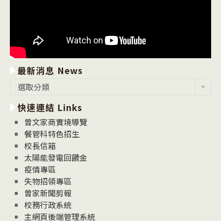
最新消息 News
最
選取分類
新
快速連結 Links
消
息
曾文家商實境導覽
News
餐管科特色招生
校長信箱
太陽能發電回饋金
疫情專區
失物招領專區
曾家新聞剪報
校務行政系統
主網頁後端管理系統