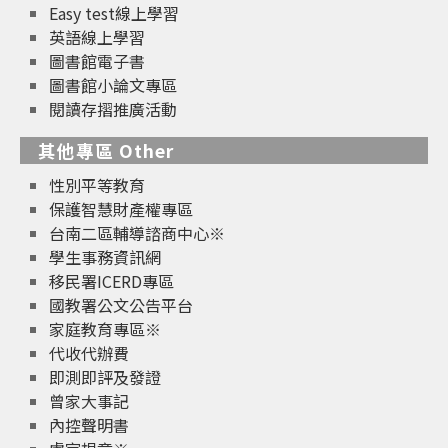
Easy test線上學習
英語線上學習
圖書館電子書
圖書館小論文專區
閱讀存摺推廣活動
其他專區 Other
性別平等教育
保護智慧財產權專區
台南二區輔導諮商中心※
學生事務資訊網
移民署ICERD專區
國教署公文公告平台
家庭教育專區※
代收代辦費
即測即評及發證
曾家大事記
內控聲明書