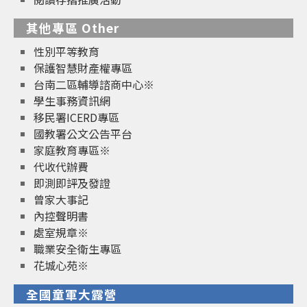
其他專區 Other
性別平等教育
保護智慧財產權專區
台南二區輔導諮商中心※
學生事務資訊網
移民署ICERD專區
國教署公文公告平台
家庭教育專區※
代收代辦費
即測即評及發證
曾家大事記
內控聲明書
處室規章※
職業安全衛生專區
花城心苑※
全國童軍大露營