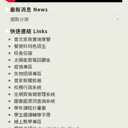
最新消息 News
最
選取分類
新
快速連結 Links
消
息
曾文家商實境導覽
News
餐管科特色招生
校長信箱
太陽能發電回饋金
疫情專區
失物招領專區
曾家新聞剪報
校務行政系統
主網頁後端管理系統
圖書館資訊查詢系統
學年課程計畫書
學生選課輔導手冊
線上教學專區