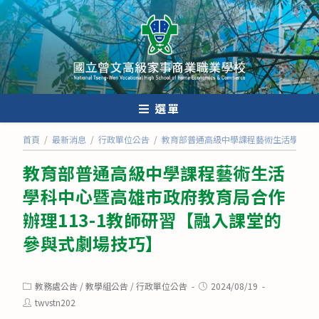
跳
轉
至
主
要
內
選單
容
首頁
/
最新消息
/
行政單位公告
/
教育部普通高級中學課程藝術生活學科中心
教育部普通高級中學課程藝術生活
學科中心暨高雄市政府教育局合作
辦理113-1教師研習【融入課堂的
參與式劇場技巧】
Post
Post
教務處公告
/
教學組公告
/
行政單位公告
2024/08/19
category:
published:
Post
twvstn202
author: