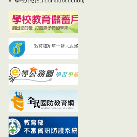
學校介紹(School Introduction)