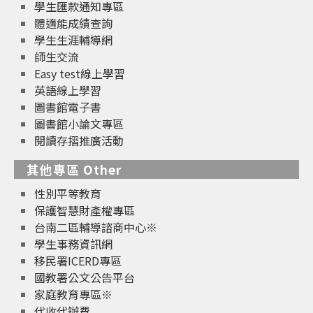
學生匯款通知專區
體適能成績查詢
學生生涯輔導網
師生交流
Easy test線上學習
英語線上學習
圖書館電子書
圖書館小論文專區
閱讀存摺推廣活動
其他專區 Other
性別平等教育
保護智慧財產權專區
台南二區輔導諮商中心※
學生事務資訊網
移民署ICERD專區
國教署公文公告平台
家庭教育專區※
代收代辦費