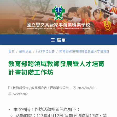
跳
轉
至
主
要
內
選單
容
首頁
/
最新消息
/
行政單位公告
/
教育部跨領域教師發展暨人才培育計畫初
教育部跨領域教師發展暨人才培育
計畫初階工作坊
Post
Post
教務處公告
/
教學組公告
/
行政單位公告
2024/04/08
category:
published:
Post
twvstn202
author:
本次初階工作坊活動相關訊息如下：
活動時間：113年4月12日(星期五)9時至17時，請