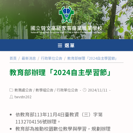
跳
轉
至
主
要
內
選單
容
首頁
/
最新消息
/
行政單位公告
/
教育部辦理「2024自主學習節」
教育部辦理「2024自主學習節」
Post
Post
教務處公告
/
教學組公告
/
行政單位公告
2024/11/11
category:
published:
Post
twvstn202
author:
依教育部113年11月4日臺教資（三）字第
1132704156號辦理。
教育部為推動校園數位教學與學習，規劃辦理