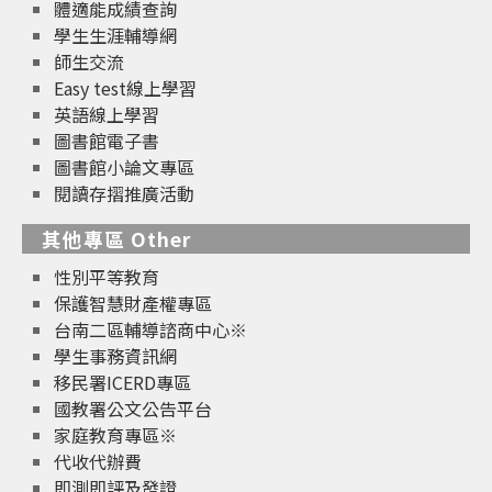
體適能成績查詢
學生生涯輔導網
師生交流
Easy test線上學習
英語線上學習
圖書館電子書
圖書館小論文專區
閱讀存摺推廣活動
其他專區 Other
性別平等教育
保護智慧財產權專區
台南二區輔導諮商中心※
學生事務資訊網
移民署ICERD專區
國教署公文公告平台
家庭教育專區※
代收代辦費
即測即評及發證