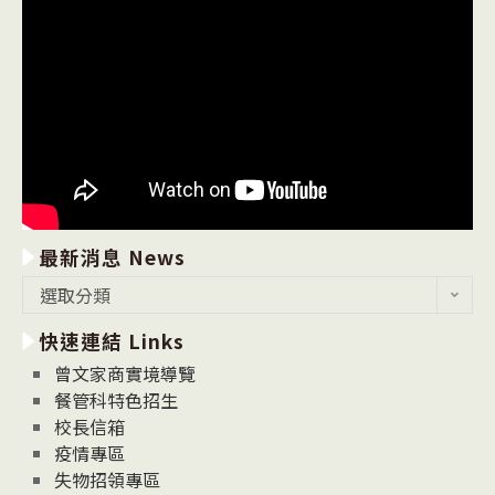
最新消息 News
最
選取分類
新
快速連結 Links
消
息
曾文家商實境導覽
News
餐管科特色招生
校長信箱
疫情專區
失物招領專區