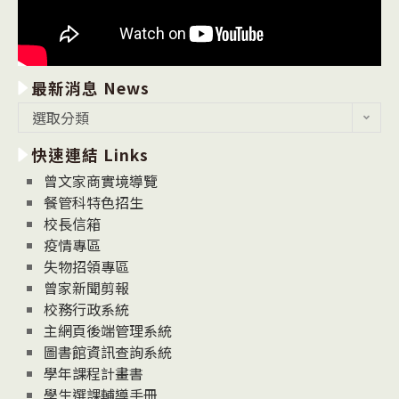
最新消息 News
最
選取分類
新
快速連結 Links
消
息
曾文家商實境導覽
News
餐管科特色招生
校長信箱
疫情專區
失物招領專區
曾家新聞剪報
校務行政系統
主網頁後端管理系統
圖書館資訊查詢系統
學年課程計畫書
學生選課輔導手冊