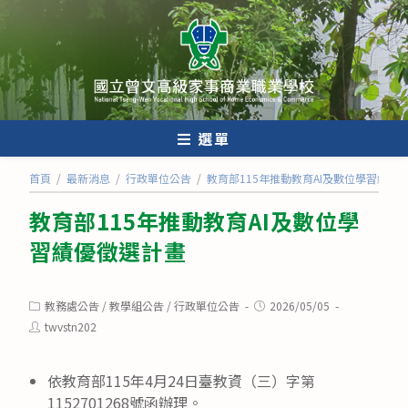
跳
轉
至
主
要
內
選單
容
首頁
/
最新消息
/
行政單位公告
/
教育部115年推動教育AI及數位學習績優
教育部115年推動教育AI及數位學
習績優徵選計畫
Post
Post
教務處公告
/
教學組公告
/
行政單位公告
2026/05/05
category:
published:
Post
twvstn202
author:
依教育部115年4月24日臺教資（三）字第
1152701268號函辦理。