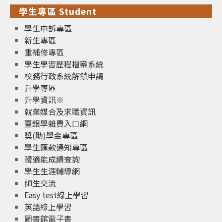
學生專區 Student
學生申訴專區
新生專區
重補修專區
學生學習歷程檔案系統
校務行政系統解鎖申請
升學專區
升學資訊※
就業媒合及求職資訊
臺銀學雜費入口網
獎(助)學金專區
學生匯款通知專區
體適能成績查詢
學生生涯輔導網
師生交流
Easy test線上學習
英語線上學習
圖書館電子書