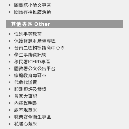
圖書館小論文專區
閱讀存摺推廣活動
其他專區 Other
性別平等教育
保護智慧財產權專區
台南二區輔導諮商中心※
學生事務資訊網
移民署ICERD專區
國教署公文公告平台
家庭教育專區※
代收代辦費
即測即評及發證
曾家大事記
內控聲明書
處室規章※
職業安全衛生專區
花城心苑※