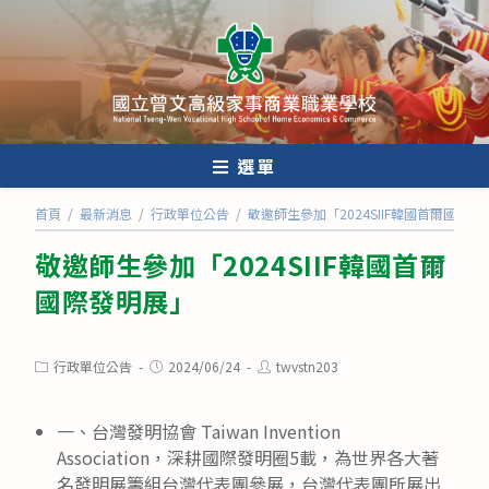
跳
轉
至
主
要
內
選單
容
首頁
/
最新消息
/
行政單位公告
/
敬邀師生參加「2024SIIF韓國首爾國際發
敬邀師生參加「2024SIIF韓國首爾
國際發明展」
Post
Post
Post
行政單位公告
2024/06/24
twvstn203
category:
published:
author:
一、台灣發明協會 Taiwan Invention
Association，深耕國際發明圈5載，為世界各大著
名發明展籌組台灣代表團參展，台灣代表團所展出