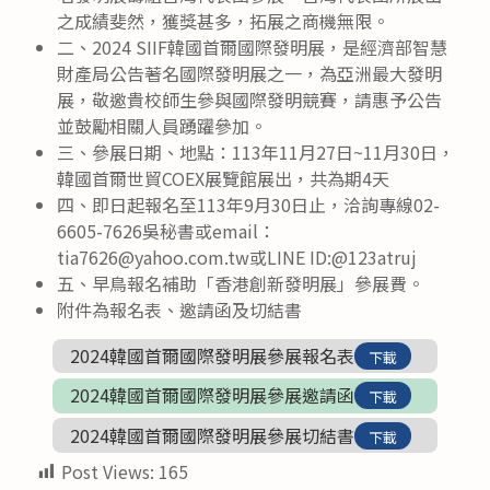
之成績斐然，獲獎甚多，拓展之商機無限。
二、2024 SIIF韓國首爾國際發明展，是經濟部智慧
財產局公告著名國際發明展之一，為亞洲最大發明
展，敬邀貴校師生參與國際發明競賽，請惠予公告
並鼓勵相關人員踴躍參加。
三、參展日期、地點：113年11月27日~11月30日，
韓國首爾世貿COEX展覽館展出，共為期4天
四、即日起報名至113年9月30日止，洽詢專線02-
6605-7626吳秘書或email：
tia7626@yahoo.com.tw或LINE ID:@123atruj
五、早鳥報名補助「香港創新發明展」參展費。
附件為報名表、邀請函及切結書
2024韓國首爾國際發明展參展報名表
下載
2024韓國首爾國際發明展參展邀請函
下載
2024韓國首爾國際發明展參展切結書
下載
Post Views:
165