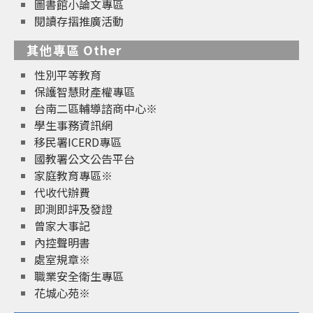
圖書館小論文專區
閱讀存摺推廣活動
其他專區 Other
性別平等教育
保護智慧財產權專區
台南二區輔導諮商中心※
學生事務資訊網
移民署ICERD專區
國教署公文公告平台
家庭教育專區※
代收代辦費
即測即評及發證
曾家大事記
內控聲明書
處室規章※
職業安全衛生專區
花城心苑※