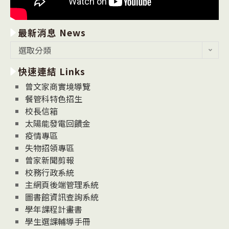
最新消息 News
最
選取分類
新
快速連結 Links
消
息
曾文家商實境導覽
News
餐管科特色招生
校長信箱
太陽能發電回饋金
疫情專區
失物招領專區
曾家新聞剪報
校務行政系統
主網頁後端管理系統
圖書館資訊查詢系統
學年課程計畫書
學生選課輔導手冊