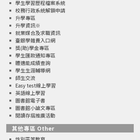
學生學習歷程檔案系統
校務行政系統解鎖申請
升學專區
升學資訊※
就業媒合及求職資訊
臺銀學雜費入口網
獎(助)學金專區
學生匯款通知專區
體適能成績查詢
學生生涯輔導網
師生交流
Easy test線上學習
英語線上學習
圖書館電子書
圖書館小論文專區
閱讀存摺推廣活動
其他專區 Other
性別平等教育