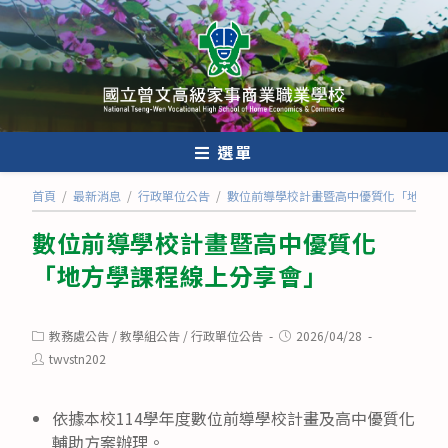
跳
轉
至
主
要
內
選單
容
首頁
/
最新消息
/
行政單位公告
/
數位前導學校計畫暨高中優質化「地方學
數位前導學校計畫暨高中優質化
「地方學課程線上分享會」
Post
Post
教務處公告
/
教學組公告
/
行政單位公告
2026/04/28
category:
published:
Post
twvstn202
author:
依據本校114學年度數位前導學校計畫及高中優質化
輔助方案辦理。