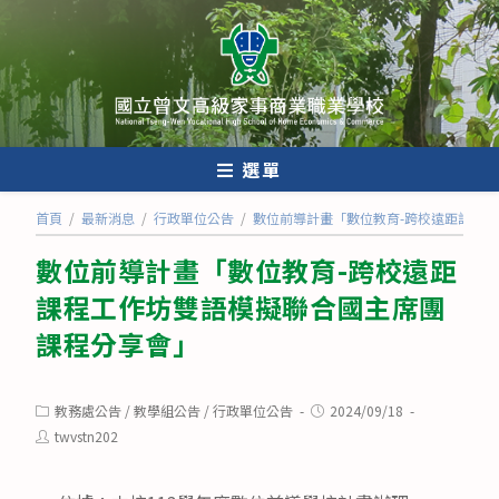
跳
轉
至
主
要
內
選單
容
首頁
/
最新消息
/
行政單位公告
/
數位前導計畫「數位教育-跨校遠距課程
數位前導計畫「數位教育-跨校遠距
課程工作坊雙語模擬聯合國主席團
課程分享會」
Post
Post
教務處公告
/
教學組公告
/
行政單位公告
2024/09/18
category:
published:
Post
twvstn202
author: