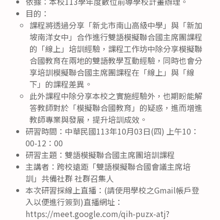
依據：本校113學年度數位前導學校計畫辦理。
目的：
課程將透過分享「新北市南山高級中學」與「新加
坡南洋女中」合作進行雙語模擬聯合國主席團課程
的「線上」培訓經驗，課程工作坊中除分享模擬聯
合國教育在兩地的雙語教學互動經驗，同時也會分
享培訓模擬聯合國主席團課程在「線上」與「線
下」的課程差異。
此外課程中除分享本校之實施經驗外，也期盼能解
答教師對於「模擬聯合國教育」的疑惑，進而增進
教師專業與發展，提升培訓成效。
研習時間：中華民國113年10月03日(四) 上午10：
00-12：00
研習主題：雙語模擬聯合國主席團培訓課程
主講者：跨校遠距「雙語模擬聯合國會議主席培
訓」共備社群 社群召集人
本次研習採線上直播：(請使用學校之Gmail帳戶登
入以便進行簽到)直播網址：
https://meet.google.com/qih-puzx-atj?