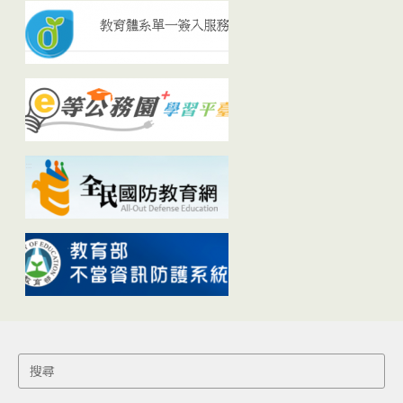
Search
for: