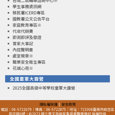
台南二區輔導諮商中心※
學生事務資訊網
移民署ICERD專區
國教署公文公告平台
家庭教育專區※
代收代辦費
即測即評及發證
曾家大事記
內控聲明書
處室規章※
職業安全衛生專區
花城心苑※
全國童軍大露營
2025全國高級中等學校童軍大露營
隱私權保護
安全政策
電話：06-5722079｜傳真：06-5722875｜地址：721008臺南市麻豆區
和平路9號｜©2023 國立曾文高級家事商業職業學校 版權所有