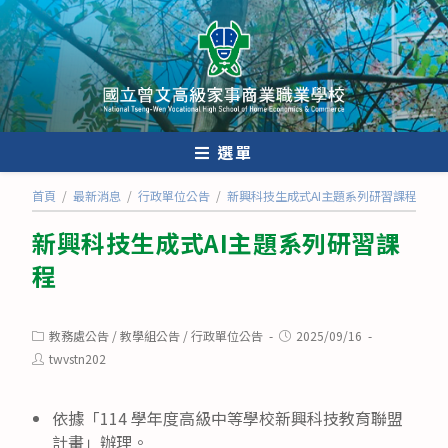
跳
轉
至
主
要
內
選單
容
首頁
/
最新消息
/
行政單位公告
/
新興科技生成式AI主題系列研習課程
新興科技生成式AI主題系列研習課
程
Post
Post
教務處公告
/
教學組公告
/
行政單位公告
2025/09/16
category:
published:
Post
twvstn202
author:
依據「114 學年度高級中等學校新興科技教育聯盟
計畫」辦理。