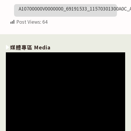
A10700000V0000000_69191533_11570301300A0C
Post Views:
64
媒體專區 Media