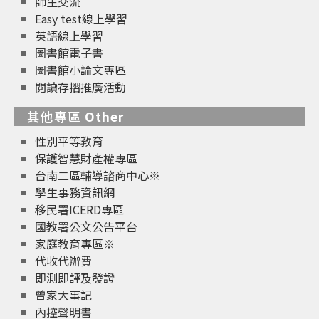
師生交流
Easy test線上學習
英語線上學習
圖書館電子書
圖書館小論文專區
閱讀存摺推廣活動
其他專區 Other
性別平等教育
保護智慧財產權專區
台南二區輔導諮商中心※
學生事務資訊網
移民署ICERD專區
國教署公文公告平台
家庭教育專區※
代收代辦費
即測即評及發證
曾家大事記
內控聲明書