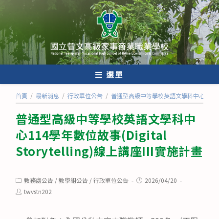
跳
轉
至
主
要
內
選單
容
首頁
/
最新消息
/
行政單位公告
/
普通型高級中等學校英語文學科中心114學年數位故事
普通型高級中等學校英語文學科中
心114學年數位故事(Digital
Storytelling)線上講座III實施計畫
Post
Post
教務處公告
/
教學組公告
/
行政單位公告
2026/04/20
category:
published:
Post
twvstn202
author: