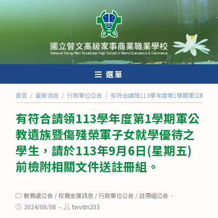
跳
轉
至
主
要
內
選單
容
首頁
/
最新消息
/
行政單位公告
/
有符合請領113學年度第1學期軍公教遺族
有符合請領113學年度第1學期軍公
教遺族暨傷殘榮軍子女就學優待之
學生，請於113年9月6日(星期五)
前檢附相關文件送註冊組。
Post
教務處公告
/
校務支援訊息
/
行政單位公告
/
註冊組公告
category:
Post
Post
2024/08/08
twvstn203
published:
author: