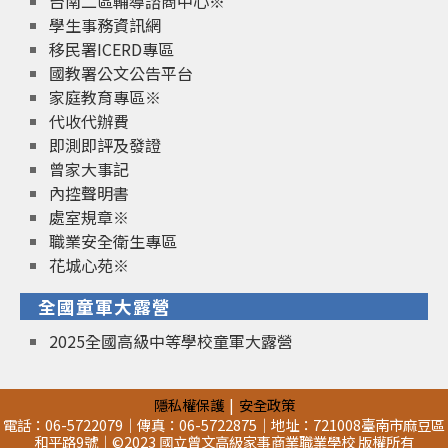
台南二區輔導諮商中心※
學生事務資訊網
移民署ICERD專區
國教署公文公告平台
家庭教育專區※
代收代辦費
即測即評及發證
曾家大事記
內控聲明書
處室規章※
職業安全衛生專區
花城心苑※
全國童軍大露營
2025全國高級中等學校童軍大露營
隱私權保護
安全政策
電話：06-5722079｜傳真：06-5722875｜地址：721008臺南市麻豆區
和平路9號｜©2023 國立曾文高級家事商業職業學校 版權所有