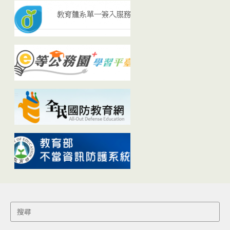
Search
for: