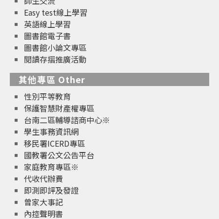
師生交流
Easy test線上學習
英語線上學習
圖書館電子書
圖書館小論文專區
閱讀存摺推廣活動
其他專區 Other
性別平等教育
保護智慧財產權專區
台南二區輔導諮商中心※
學生事務資訊網
移民署ICERD專區
國教署公文公告平台
家庭教育專區※
代收代辦費
即測即評及發證
曾家大事記
內控聲明書