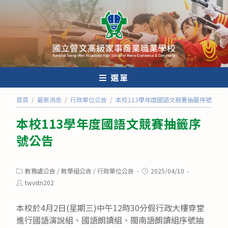
跳
轉
至
主
要
內
選單
容
首頁
/
最新消息
/
行政單位公告
/
本校113學年度國語文競賽抽籤序號公告
本校113學年度國語文競賽抽籤序
號公告
Post
Post
教務處公告
/
教學組公告
/
行政單位公告
2025/04/10
category:
published:
Post
twvstn202
author:
本校於4月2日(星期三)中午12時30分假行政大樓穿堂
進行國語演說組、國語朗讀組、閩南語朗讀組序號抽