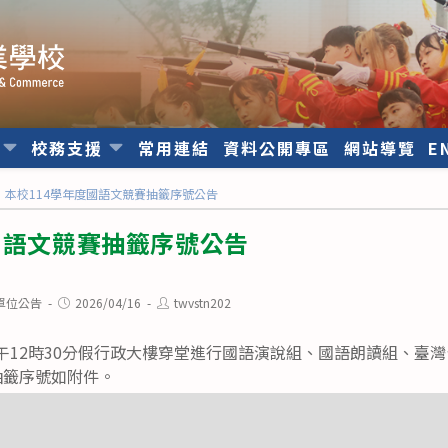
位
校務支援
常用連結
資料公開專區
網站導覽
E
本校114學年度國語文競賽抽籤序號公告
國語文競賽抽籤序號公告
Post
Post
單位公告
2026/04/16
twvstn202
published:
author:
中午12時30分假行政大樓穿堂進行國語演說組、國語朗讀組、臺灣
抽籤序號如附件。