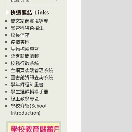
新
快速連結 Links
消
息
曾文家商實境導覽
News
餐管科特色招生
校長信箱
疫情專區
失物招領專區
曾家新聞剪報
校務行政系統
主網頁後端管理系統
圖書館資訊查詢系統
學年課程計畫書
學生選課輔導手冊
線上教學專區
學校介紹(School
Introduction)