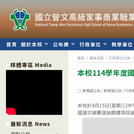
跳
轉
至
主
要
內
首頁
關於本校
公布欄
行政單位
教學單
容
首頁
/
最新消息
/
行政單位公告
/
媒體專區 Media
本校114學年度
Post
教務處公告
/
教學組公告
/
行政
category:
本校於4月15日(星期三)
國語文競賽演說朗讀項目
最新消息 News
最
選取分類