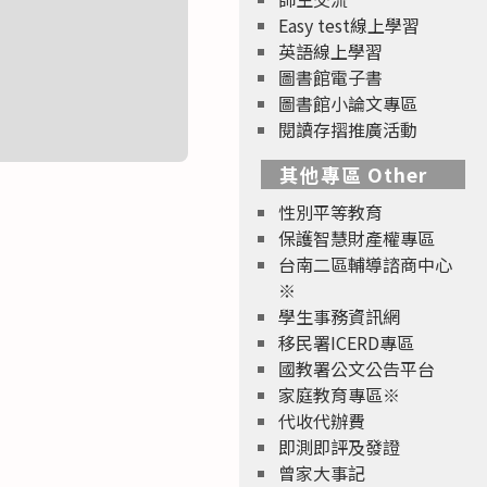
Easy test線上學習
英語線上學習
圖書館電子書
圖書館小論文專區
閱讀存摺推廣活動
其他專區 Other
性別平等教育
保護智慧財產權專區
台南二區輔導諮商中心
※
學生事務資訊網
移民署ICERD專區
國教署公文公告平台
家庭教育專區※
代收代辦費
即測即評及發證
曾家大事記