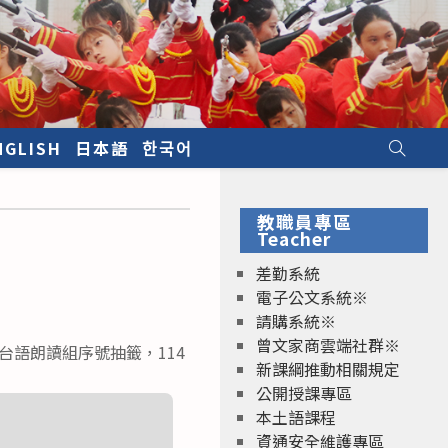
NGLISH
日本語
한국어
教職員專區
Teacher
差勤系統
電子公文系統※
請購系統※
曾文家商雲端社群※
台語朗讀組序號抽籤，114
新課綱推動相關規定
公開授課專區
本土語課程
資通安全維護專區