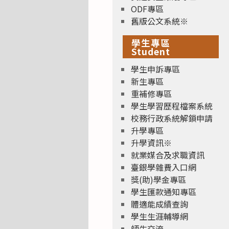
ODF專區
舊版公文系統※
學生專區
Student
學生申訴專區
新生專區
重補修專區
學生學習歷程檔案系統
校務行政系統解鎖申請
升學專區
升學資訊※
就業媒合及求職資訊
臺銀學雜費入口網
獎(助)學金專區
學生匯款通知專區
體適能成績查詢
學生生涯輔導網
師生交流