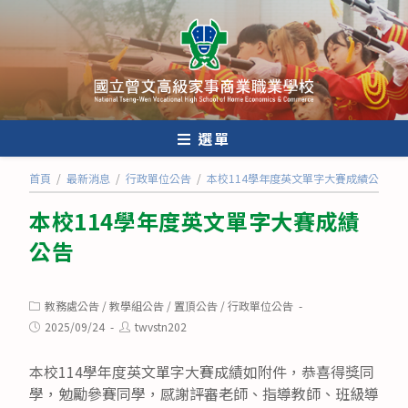
跳
轉
至
主
要
內
選單
容
首頁
/
最新消息
/
行政單位公告
/
本校114學年度英文單字大賽成績公告
本校114學年度英文單字大賽成績
公告
Post
教務處公告
/
教學組公告
/
置頂公告
/
行政單位公告
category:
Post
Post
2025/09/24
twvstn202
published:
author:
本校114學年度英文單字大賽成績如附件，恭喜得獎同
學，勉勵參賽同學，感謝評審老師、指導教師、班級導