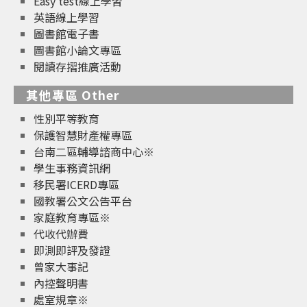
Easy test線上學習
英語線上學習
圖書館電子書
圖書館小論文專區
閱讀存摺推廣活動
其他專區 Other
性別平等教育
保護智慧財產權專區
台南二區輔導諮商中心※
學生事務資訊網
移民署ICERD專區
國教署公文公告平台
家庭教育專區※
代收代辦費
即測即評及發證
曾家大事記
內控聲明書
處室規章※