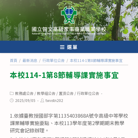
跳
轉
至
主
要
內
選單
容
首頁
/
最新消息
/
行政單位公告
/
本校114-1第8節輔導課實施事宜
本校114-1第8節輔導課實施事宜
Post
教務處公告
/
教學組公告
/
置頂公告
/
行政單位公告
category:
Post
Post
2025/09/05
twvstn202
published:
author:
1.依據臺教授國部字第1135403868A號令高級中等學校
課業輔導實施要點、本校113學年度第2學期期末教學
研究會記錄辦理。