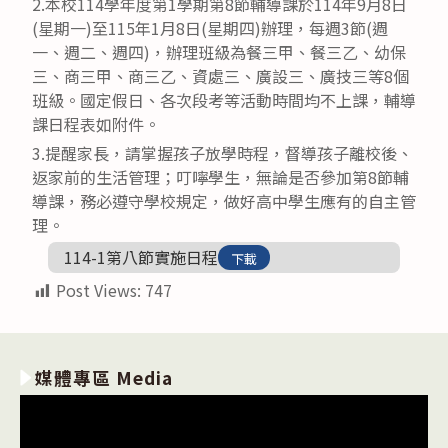
2.本校114學年度第1學期第8節輔導課於114年9月8日
(星期一)至115年1月8日(星期四)辦理，每週3節(週
一、週二、週四)，辦理班級為餐三甲、餐三乙、幼保
三、商三甲、商三乙、資處三、廣設三、廣技三等8個
班級。國定假日、各次段考等活動時間均不上課，輔導
課日程表如附件。
3.提醒家長，請掌握孩子放學時程，督導孩子離校後、
返家前的生活管理；叮嚀學生，無論是否參加第8節輔
導課，務必遵守學校規定，做好高中學生應有的自主管
理。
114-1第八節實施日程
下載
Post Views:
747
媒體專區 Media