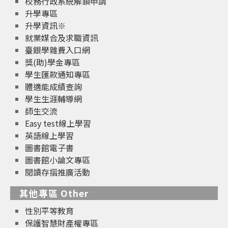
校務行政系統解鎖申請
升學專區
升學資訊※
就業媒合及求職資訊
臺銀學雜費入口網
獎(助)學金專區
學生匯款通知專區
體適能成績查詢
學生生涯輔導網
師生交流
Easy test線上學習
英語線上學習
圖書館電子書
圖書館小論文專區
閱讀存摺推廣活動
其他專區 Other
性別平等教育
保護智慧財產權專區