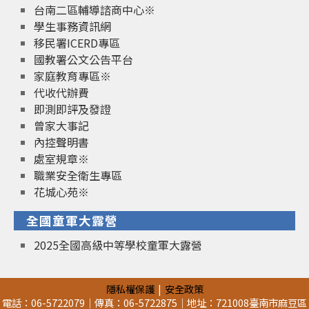
台南二區輔導諮商中心※
學生事務資訊網
移民署ICERD專區
國教署公文公告平台
家庭教育專區※
代收代辦費
即測即評及發證
曾家大事記
內控聲明書
處室規章※
職業安全衛生專區
花城心苑※
全國童軍大露營
2025全國高級中等學校童軍大露營
隱私權保護
安全政策
電話：06-5722079｜傳真：06-5722875｜地址：721008臺南市麻豆區