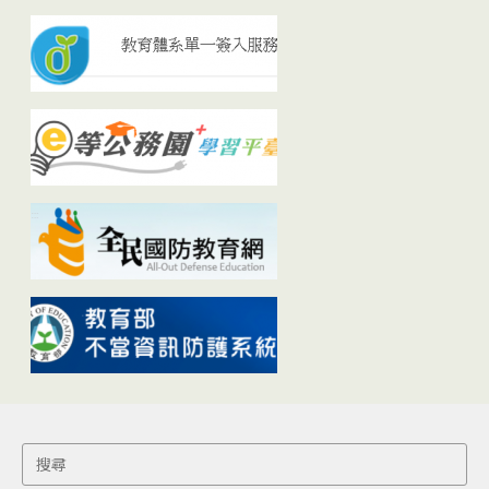
Search
for: