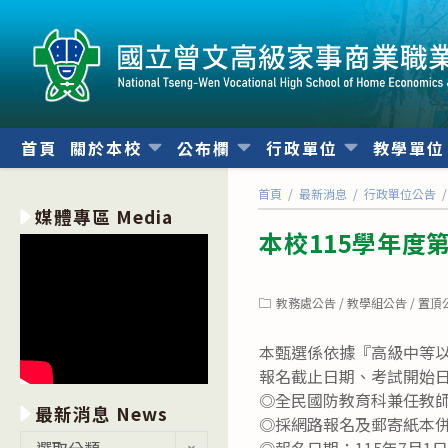
跳
轉
至
主
要
內
首頁
關於本校
公布欄
行政單位
教學單
容
首頁
/
最新消息
/
行政單位公告
/
媒體專區 Media
本校115學年度
Post
教務處公告
/
教學組公告
/
置頂
category:
本甄選係依據『高級中等
報名截止日期、考試開始
◎全民國防教育科兼任教師
最新消息 News
◎採網路報名及郵寄紙本
最
選取分類
◎報名日期：115年7月1日