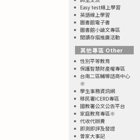
Easy test線上學習
英語線上學習
圖書館電子書
圖書館小論文專區
閱讀存摺推廣活動
其他專區 Other
性別平等教育
保護智慧財產權專區
台南二區輔導諮商中心
※
學生事務資訊網
移民署ICERD專區
國教署公文公告平台
家庭教育專區※
代收代辦費
即測即評及發證
曾家大事記