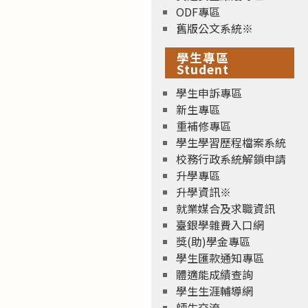
ODF專區
舊版公文系統※
學生專區
Student
學生申訴專區
新生專區
重補修專區
學生學習歷程檔案系統
校務行政系統解鎖申請
升學專區
升學資訊※
就業媒合及求職資訊
臺銀學雜費入口網
獎(助)學金專區
學生匯款通知專區
體適能成績查詢
學生生涯輔導網
師生交流