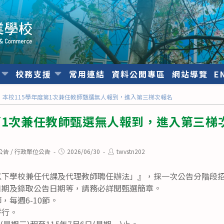
位
校務支援
常用連結
資料公開專區
網站導覽
E
本校115學年度第1次兼任教師甄選無人報到，進入第三梯次報名
第1次兼任教師甄選無人報到，進入第三梯
Post
Post
公告
/
行政單位公告
2026/06/30
twvstn202
published:
author:
以下學校兼任代課及代理教師聘任辦法」』，採一次公告分階段
日期及錄取公告日期等，請務必詳閱甄選簡章。
，每週6-10節。
併行。
(星期三)起至115年7月6日(星期一)止。