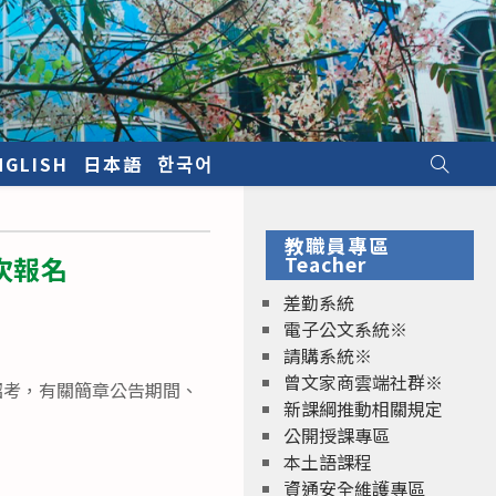
NGLISH
日本語
한국어
教職員專區
次報名
Teacher
差勤系統
電子公文系統※
請購系統※
曾文家商雲端社群※
招考，有關簡章公告期間、
新課綱推動相關規定
公開授課專區
本土語課程
資通安全維護專區