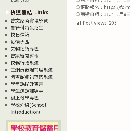
新
◎網路報名：https://forms
快速連結 Links
消
◎甄選日期：115年7月8日
息
曾文家商實境導覽
Post Views:
205
News
餐管科特色招生
校長信箱
疫情專區
失物招領專區
曾家新聞剪報
校務行政系統
主網頁後端管理系統
圖書館資訊查詢系統
學年課程計畫書
學生選課輔導手冊
線上教學專區
學校介紹(School
Introduction)