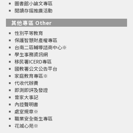
圖書館小論文專區
閱讀存摺推廣活動
其他專區 Other
性別平等教育
保護智慧財產權專區
台南二區輔導諮商中心※
學生事務資訊網
移民署ICERD專區
國教署公文公告平台
家庭教育專區※
代收代辦費
即測即評及發證
曾家大事記
內控聲明書
處室規章※
職業安全衛生專區
花城心苑※