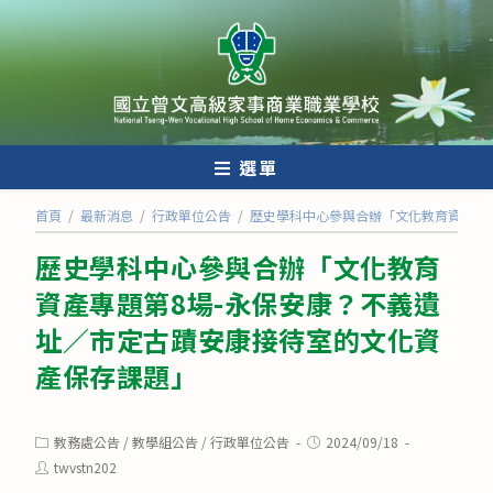
跳
轉
至
主
要
內
選單
容
首頁
/
最新消息
/
行政單位公告
/
歷史學科中心參與合辦「文化教育資產專
歷史學科中心參與合辦「文化教育
資產專題第8場-永保安康？不義遺
址／市定古蹟安康接待室的文化資
產保存課題」
Post
Post
教務處公告
/
教學組公告
/
行政單位公告
2024/09/18
category:
published:
Post
twvstn202
author: