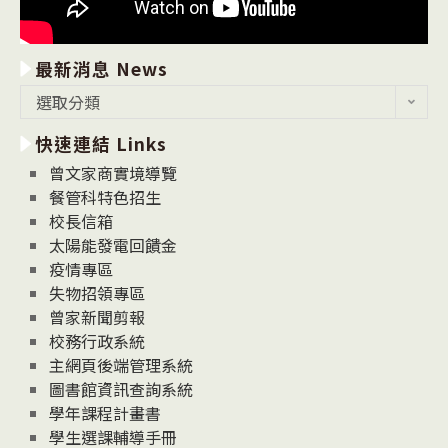
最新消息 News
最
選取分類
新
快速連結 Links
消
息
曾文家商實境導覽
News
餐管科特色招生
校長信箱
太陽能發電回饋金
疫情專區
失物招領專區
曾家新聞剪報
校務行政系統
主網頁後端管理系統
圖書館資訊查詢系統
學年課程計畫書
學生選課輔導手冊