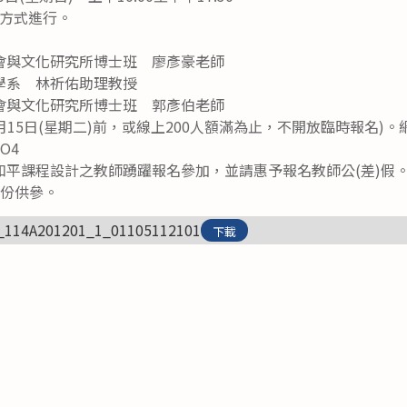
方式進行。
會與文化研究所博士班 廖彥豪老師
學系 林祈佑助理教授
會與文化研究所博士班 郭彥伯老師
15日(星期二)前，或線上200人額滿為止，不開放臨時報名)。
dO4
和平課程設計之教師踴躍報名參加，並請惠予報名教師公(差)假
1份供參。
_114A201201_1_01105112101
下載