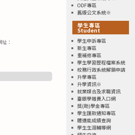
ODF專區
舊版公文系統※
學生專區
Student
學生申訴專區
網址：
新生專區
重補修專區
。
學生學習歷程檔案系統
校務行政系統解鎖申請
升學專區
升學資訊※
就業媒合及求職資訊
臺銀學雜費入口網
獎(助)學金專區
學生匯款通知專區
體適能成績查詢
學生生涯輔導網
師生交流