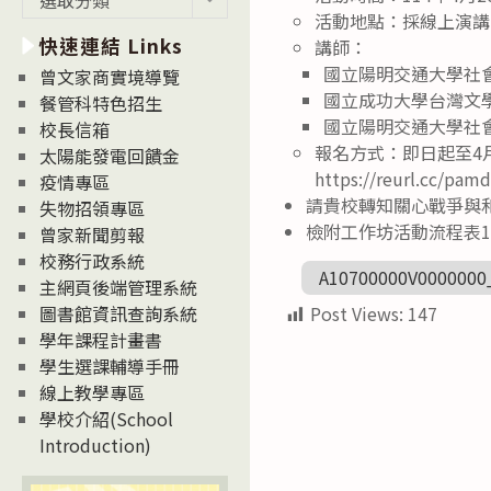
新
活動地點：採線上演講
快速連結 Links
消
講師：
息
國立陽明交通大學社
曾文家商實境導覽
News
國立成功大學台灣文
餐管科特色招生
國立陽明交通大學社
校長信箱
報名方式：即日起至4月
太陽能發電回饋金
https://reurl.cc/pam
疫情專區
請貴校轉知關心戰爭與
失物招領專區
檢附工作坊活動流程表
曾家新聞剪報
校務行政系統
A10700000V0000000
主網頁後端管理系統
Post Views:
147
圖書館資訊查詢系統
學年課程計畫書
學生選課輔導手冊
線上教學專區
學校介紹(School
Introduction)