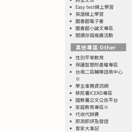
Easy test線上學習
英語線上學習
圖書館電子書
圖書館小論文專區
閱讀存摺推廣活動
其他專區 Other
性別平等教育
保護智慧財產權專區
台南二區輔導諮商中心
※
學生事務資訊網
移民署ICERD專區
國教署公文公告平台
家庭教育專區※
代收代辦費
即測即評及發證
曾家大事記