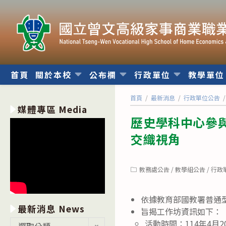
跳
轉
至
主
要
內
首頁
關於本校
公布欄
行政單位
教學單
容
首頁
/
最新消息
/
行政單位公告
/
媒體專區 Media
歷史學科中心參
交織視角
Post
教務處公告
/
教學組公告
/
行政
category:
依據教育部國教署普通
最新消息 News
旨揭工作坊資訊如下：
最
活動時間：114年4月20
選取分類