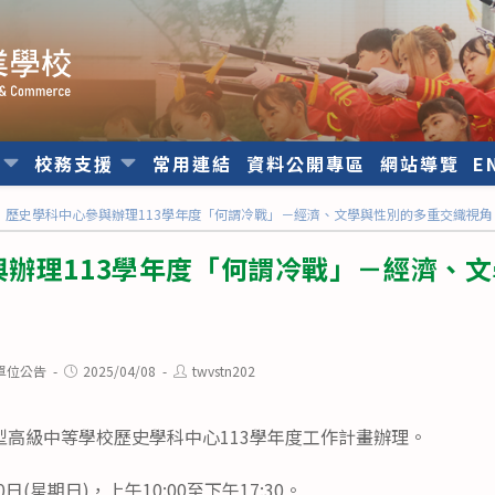
位
校務支援
常用連結
資料公開專區
網站導覽
E
歷史學科中心參與辦理113學年度「何謂冷戰」－經濟、文學與性別的多重交織視角
與辦理113學年度「何謂冷戰」－經濟、
Post
Post
單位公告
2025/04/08
twvstn202
published:
author:
型高級中等學校歷史學科中心113學年度工作計畫辦理。
日(星期日)，上午10:00至下午17:30。