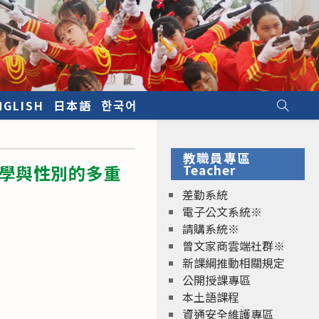
NGLISH
日本語
한국어
教職員專區
文學與性別的多重
Teacher
差勤系統
電子公文系統※
請購系統※
曾文家商雲端社群※
新課綱推動相關規定
公開授課專區
本土語課程
資通安全維護專區