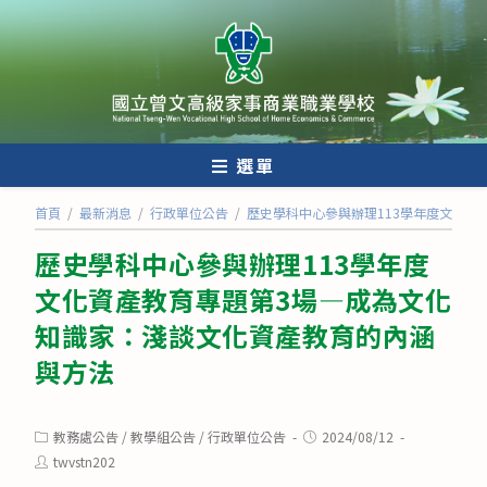
跳
轉
至
主
要
內
選單
容
首頁
/
最新消息
/
行政單位公告
/
歷史學科中心參與辦理113學年度文化資
歷史學科中心參與辦理113學年度
文化資產教育專題第3場—成為文化
知識家：淺談文化資產教育的內涵
與方法
Post
Post
教務處公告
/
教學組公告
/
行政單位公告
2024/08/12
category:
published:
Post
twvstn202
author: