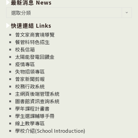
最新消息 News
最
選取分類
新
快速連結 Links
消
息
曾文家商實境導覽
News
餐管科特色招生
校長信箱
太陽能發電回饋金
疫情專區
失物招領專區
曾家新聞剪報
校務行政系統
主網頁後端管理系統
圖書館資訊查詢系統
學年課程計畫書
學生選課輔導手冊
線上教學專區
學校介紹(School Introduction)