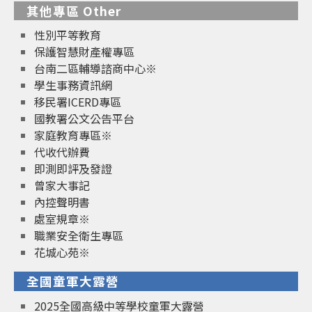
其他專區 Other
性別平等教育
保護智慧財產權專區
台南二區輔導諮商中心※
學生事務資訊網
移民署ICERD專區
國教署公文公告平台
家庭教育專區※
代收代辦費
即測即評及發證
曾家大事記
內控聲明書
處室規章※
職業安全衛生專區
花城心苑※
全國童軍大露營
2025全國高級中等學校童軍大露營