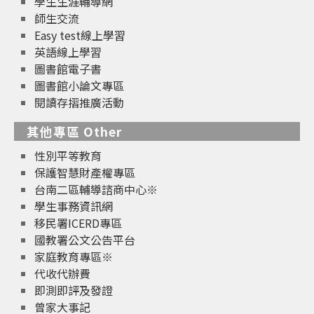
學生生涯輔導網
師生交流
Easy test線上學習
英語線上學習
圖書館電子書
圖書館小論文專區
閱讀存摺推廣活動
其他專區 Other
性別平等教育
保護智慧財產權專區
台南二區輔導諮商中心※
學生事務資訊網
移民署ICERD專區
國教署公文公告平台
家庭教育專區※
代收代辦費
即測即評及發證
曾家大事記