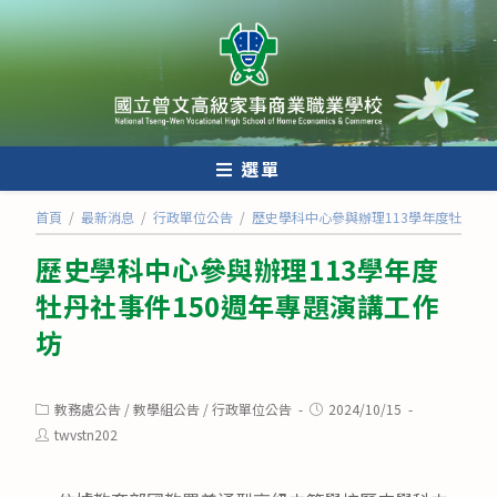
跳
轉
至
主
要
內
選單
容
首頁
/
最新消息
/
行政單位公告
/
歷史學科中心參與辦理113學年度牡丹社
歷史學科中心參與辦理113學年度
牡丹社事件150週年專題演講工作
坊
Post
Post
教務處公告
/
教學組公告
/
行政單位公告
2024/10/15
category:
published:
Post
twvstn202
author: