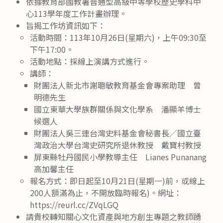
依據教育部國教署普通型高級中等學校歷史學科中
心113學年度工作計畫辦理。
旨揭工作坊資訊如下：
活動時間：113年10月26日(星期六)，上午09:30至
下午17:00。
活動地點：採線上演講方式進行。
講師：
財團法人新北市謝聰敏教育基金會專案助理 曾
明德先生
國立東華大學族群關係與文化學系 潘顯羊博士
候選人
財團法人吳三連台灣史料基金會秘書長／國立臺
灣政治大學台灣史研究所退休教授 戴寶村教授
屏東縣牡丹國民小學教導主任 Lianes Punanang
高加馨主任
報名方式：即日起至10月21日(星期一)前，或線上
200人額滿為止，不開放臨時報名)。網址：
https://reurl.cc/ZVqLGQ
請貴校轉知關心文化資產與地方創生專題之教師踴