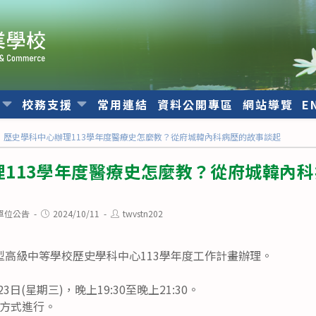
位
校務支援
常用連結
資料公開專區
網站導覽
E
歷史學科中心辦理113學年度醫療史怎麼教？從府城韓內科病歷的故事談起
理113學年度醫療史怎麼教？從府城韓內
Post
Post
單位公告
2024/10/11
twvstn202
published:
author:
型高級中等學校歷史學科中心113學年度工作計畫辦理。
3日(星期三)，晚上19:30至晚上21:30。
方式進行。