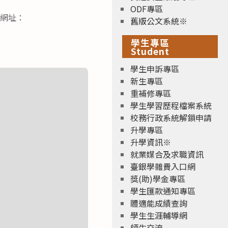
ODF專區
。網址：
舊版公文系統※
學生專區
Student
學生申訴專區
新生專區
重補修專區
學生學習歷程檔案系統
校務行政系統解鎖申請
升學專區
升學資訊※
就業媒合及求職資訊
臺銀學雜費入口網
獎(助)學金專區
學生匯款通知專區
體適能成績查詢
學生生涯輔導網
師生交流