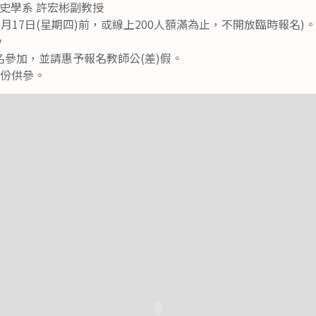
史學系 許宏彬副教授
月17日(星期四)前，或線上200人額滿為止，不開放臨時報名)
y
參加，並請惠予報名教師公(差)假。
1份供參。