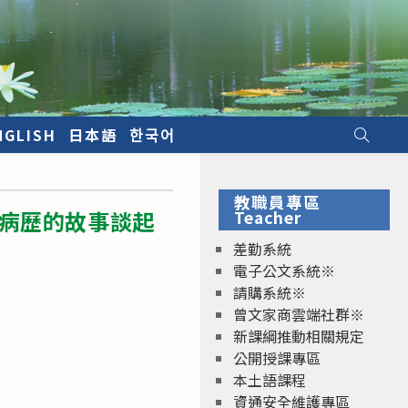
NGLISH
日本語
한국어
教職員專區
科病歷的故事談起
Teacher
差勤系統
電子公文系統※
請購系統※
曾文家商雲端社群※
新課綱推動相關規定
公開授課專區
本土語課程
資通安全維護專區