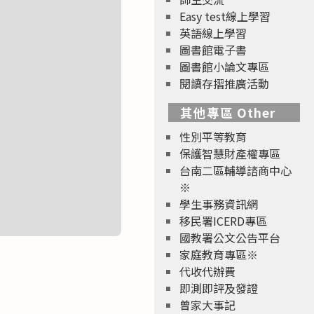
Easy test線上學習
英語線上學習
圖書館電子書
圖書館小論文專區
閱讀存摺推廣活動
其他專區 Other
性別平等教育
保護智慧財產權專區
台南二區輔導諮商中心
※
學生事務資訊網
移民署ICERD專區
國教署公文公告平台
家庭教育專區※
代收代辦費
即測即評及發證
曾家大事記