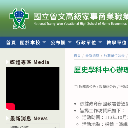
跳
轉
至
主
要
內
首頁
關於本校
公布欄
行政單位
教學單
容
首頁
/
最新消息
/
行政單位公告
/
媒體專區 Media
歷史學科中心辦
Post
教務處公告
/
教學組公告
/
行政
category:
依據教育部國教署普通
旨揭工作坊資訊如下：
活動時間：113年10月2
最新消息 News
活動地點：採線上演講
最
選取分類