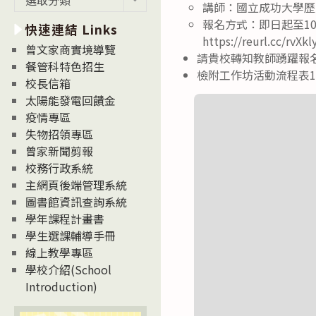
講師：國立成功大學歷
新
報名方式：即日起至10
快速連結 Links
消
https://reurl.cc/rvXkl
息
曾文家商實境導覽
請貴校轉知教師踴躍報名
News
餐管科特色招生
檢附工作坊活動流程表
校長信箱
太陽能發電回饋金
疫情專區
失物招領專區
曾家新聞剪報
校務行政系統
主網頁後端管理系統
圖書館資訊查詢系統
學年課程計畫書
學生選課輔導手冊
線上教學專區
學校介紹(School
Introduction)