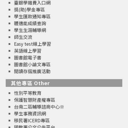
臺銀學雜費入口網
獎(助)學金專區
學生匯款通知專區
體適能成績查詢
學生生涯輔導網
師生交流
Easy test線上學習
英語線上學習
圖書館電子書
圖書館小論文專區
閱讀存摺推廣活動
其他專區 Other
性別平等教育
保護智慧財產權專區
台南二區輔導諮商中心※
學生事務資訊網
移民署ICERD專區
國教署公文公告平台