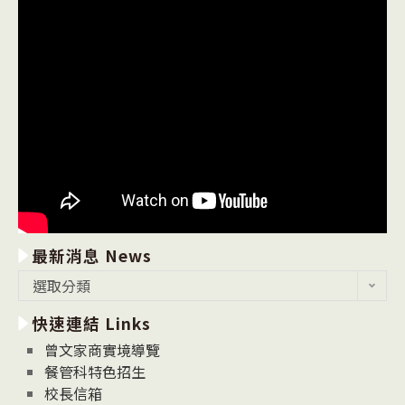
最新消息 News
最
選取分類
新
快速連結 Links
消
息
曾文家商實境導覽
News
餐管科特色招生
校長信箱