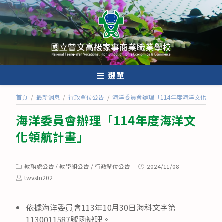
跳
轉
至
主
要
內
選單
容
首頁
/
最新消息
/
行政單位公告
/
海洋委員會辦理「114年度海洋文化領航
海洋委員會辦理「114年度海洋文
化領航計畫」
Post
Post
教務處公告
/
教學組公告
/
行政單位公告
2024/11/08
category:
published:
Post
twvstn202
author:
依據海洋委員會113年10月30日海科文字第
1130011587號函辦理。