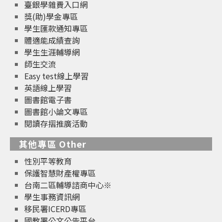
臺銀學雜費入口網
獎(助)學金專區
學生匯款通知專區
體適能成績查詢
學生生涯輔導網
師生交流
Easy test線上學習
英語線上學習
圖書館電子書
圖書館小論文專區
閱讀存摺推廣活動
其他專區 Other
性別平等教育
保護智慧財產權專區
台南二區輔導諮商中心※
學生事務資訊網
移民署ICERD專區
國教署公文公告平台