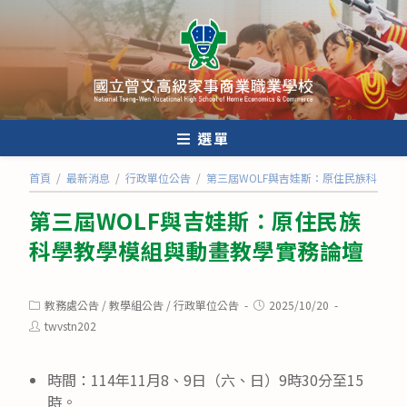
跳
轉
至
主
要
內
選單
容
首頁
/
最新消息
/
行政單位公告
/
第三屆WOLF與吉娃斯：原住民族科學教
第三屆WOLF與吉娃斯：原住民族
科學教學模組與動畫教學實務論壇
Post
Post
教務處公告
/
教學組公告
/
行政單位公告
2025/10/20
category:
published:
Post
twvstn202
author:
時間：114年11月8、9日（六、日）9時30分至15
時。