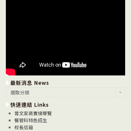
最新消息 News
最
選取分類
新
快速連結 Links
消
息
曾文家商實境導覽
News
餐管科特色招生
校長信箱