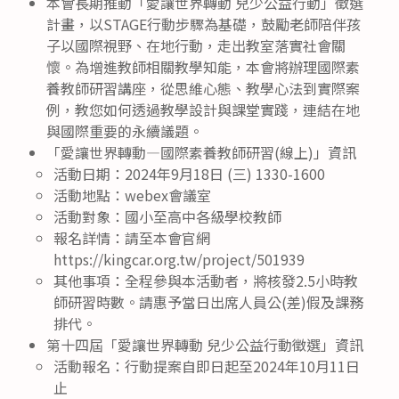
本會長期推動「愛讓世界轉動 兒少公益行動」徵選
計畫，以STAGE行動步驟為基礎，鼓勵老師陪伴孩
子以國際視野、在地行動，走出教室落實社會關
懷。為增進教師相關教學知能，本會將辦理國際素
養教師研習講座，從思維心態、教學心法到實際案
例，教您如何透過教學設計與課堂實踐，連結在地
與國際重要的永續議題。
「愛讓世界轉動—國際素養教師研習(線上)」資訊
活動日期：2024年9月18日 (三) 1330-1600
活動地點：webex會議室
活動對象：國小至高中各級學校教師
報名詳情：請至本會官網
https://kingcar.org.tw/project/501939
其他事項：全程參與本活動者，將核發2.5小時教
師研習時數。請惠予當日出席人員公(差)假及課務
排代。
第十四屆「愛讓世界轉動 兒少公益行動徵選」資訊
活動報名：行動提案自即日起至2024年10月11日
止