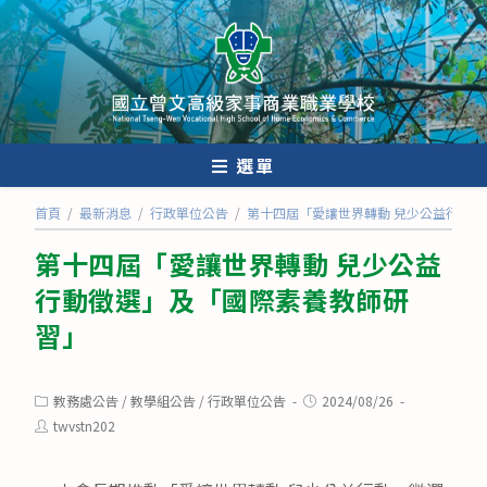
跳
轉
至
主
要
內
選單
容
首頁
/
最新消息
/
行政單位公告
/
第十四屆「愛讓世界轉動 兒少公益行動
第十四屆「愛讓世界轉動 兒少公益
行動徵選」及「國際素養教師研
習」
Post
Post
教務處公告
/
教學組公告
/
行政單位公告
2024/08/26
category:
published:
Post
twvstn202
author: