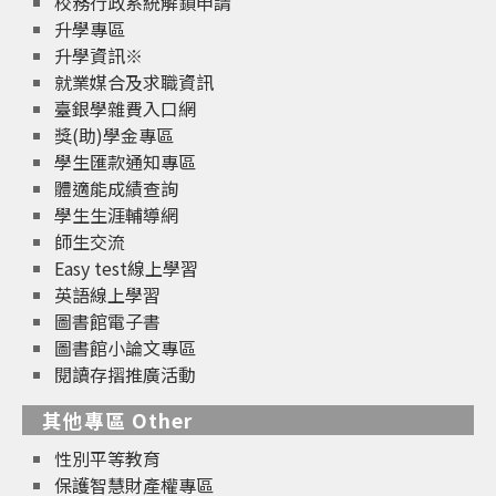
校務行政系統解鎖申請
升學專區
升學資訊※
就業媒合及求職資訊
臺銀學雜費入口網
獎(助)學金專區
學生匯款通知專區
體適能成績查詢
學生生涯輔導網
師生交流
Easy test線上學習
英語線上學習
圖書館電子書
圖書館小論文專區
閱讀存摺推廣活動
其他專區 Other
性別平等教育
保護智慧財產權專區