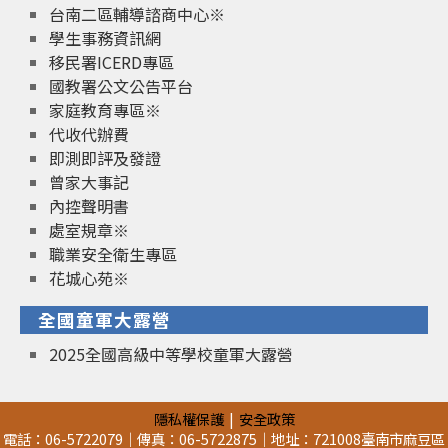
台南二區輔導諮商中心※
學生事務資訊網
移民署ICERD專區
國教署公文公告平台
家庭教育專區※
代收代辦費
即測即評及發證
曾家大事記
內控聲明書
處室規章※
職業安全衛生專區
花城心苑※
全國童軍大露營
2025全國高級中等學校童軍大露營
隱私權保護
安全政策
電話：06-5722079｜傳真：06-5722875｜地址：721008臺南市麻豆區