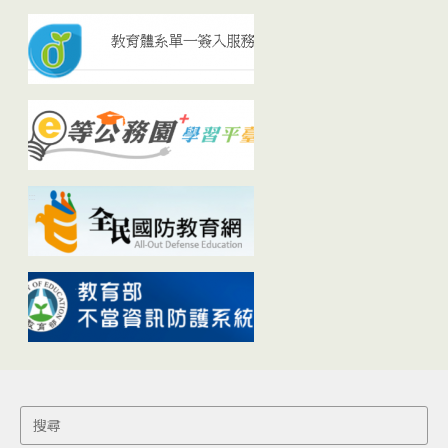
Search
for: