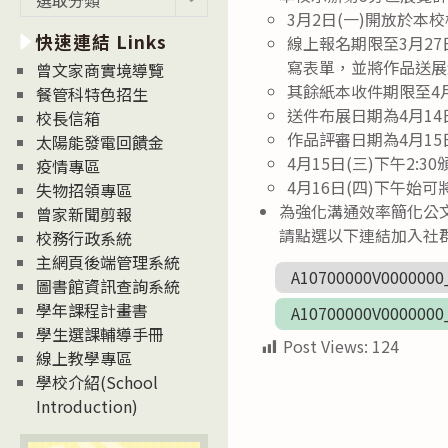
新
3月2日(一)開放於本
快速連結 Links
消
線上報名期限至3月27
息
寫表單，並將作品送展清冊寄至
曾文家商實境導覽
News
其餘紙本收件期限至4
餐管科特色招生
送件布展日期為4月14日
校長信箱
作品評審日期為4月15日(
太陽能發電回饋金
4月15日(三)下午2:3
疫情專區
4月16日(四)下午始
失物招領專區
為強化溝通效率簡化公文
曾家新聞剪報
請點選以下連結加入社群：http
校務行政系統
主網頁後端管理系統
A10700000V0000000
圖書館資訊查詢系統
學年課程計畫書
A10700000V0000000
學生選課輔導手冊
Post Views:
124
線上教學專區
學校介紹(School
Introduction)