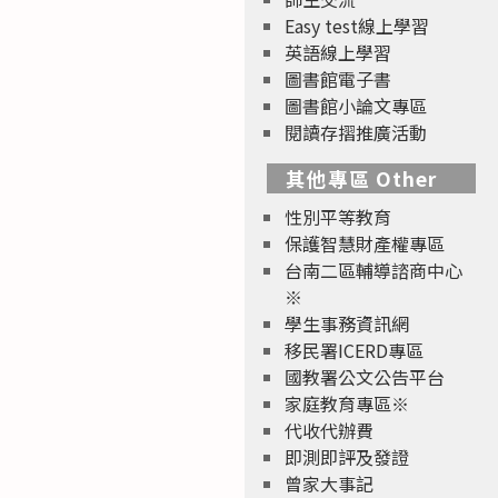
Easy test線上學習
英語線上學習
圖書館電子書
圖書館小論文專區
閱讀存摺推廣活動
其他專區 Other
性別平等教育
保護智慧財產權專區
台南二區輔導諮商中心
※
學生事務資訊網
移民署ICERD專區
國教署公文公告平台
家庭教育專區※
代收代辦費
即測即評及發證
曾家大事記