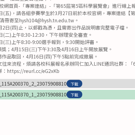
校校網首頁-「專案連結」-「第65屆第5區科學展覽會」進行線上
日(五)，請各組參賽學生於3月27日前於本校官網，專案連結【
hysh104@hysh.tn.edu.tw。
月2日(四)止，以郵戳為憑，且需寄出作品說明書完整電子檔。
(二)上午8:30-12:30，下午辦理安全審查。
三)上午8:30-9:00選手報到，9:30開始評審。
0頒獎；4月15日(三)下午3:30及4月16日上午開放展覽。
可將作品取回，4月16日(四)下午5點前完成撤展。
往來流程，煩請各校科展報名承辦同仁加入LINE通訊社群：「
s://reurl.cc/eG2xKb
_115A200370_2_23075908810
下載
_115A200370_1_23075908810
下載