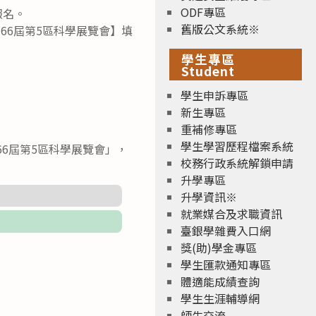
ODF專區
報名。
舊版公文系統※
第66屆第5區科學展覽會】填
學生專區
Student
學生申訴專區
新生專區
重補修專區
學生學習歷程檔案系統
66屆第5區科學展覽會」，
校務行政系統解鎖申請
升學專區
升學資訊※
就業媒合及求職資訊
臺銀學雜費入口網
獎(助)學金專區
學生匯款通知專區
體適能成績查詢
學生生涯輔導網
師生交流