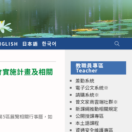
NGLISH
日本語
한국어
教職員專區
會實施計畫及相關
Teacher
差勤系統
電子公文系統※
請購系統※
曾文家商雲端社群※
新課綱推動相關規定
公開授課專區
第5區展覽相關行事曆，如
本土語課程
資通安全維護專區