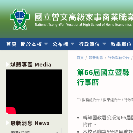
跳
轉
至
主
要
內
首頁
關於本校
公布欄
行政單位
教學單
容
首頁
/
最新消息
/
行政單位公告
/
媒體專區 Media
第66屆國立暨
行事曆
Post
教務處公告
/
教學組公告
/
行政
category:
轉知國教署公版第66
最新消息 News
附件。
最
本校承辦第5分區展覽
選取分類