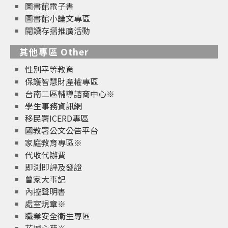
圖書館電子書
圖書館小論文專區
閱讀存摺推廣活動
其他專區 Other
性別平等教育
保護智慧財產權專區
台南二區輔導諮商中心※
學生事務資訊網
移民署ICERD專區
國教署公文公告平台
家庭教育專區※
代收代辦費
即測即評及發證
曾家大事記
內控聲明書
處室規章※
職業安全衛生專區