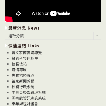
最新消息 News
最
選取分類
新
快速連結 Links
消
息
曾文家商實境導覽
News
餐管科特色招生
校長信箱
疫情專區
失物招領專區
曾家新聞剪報
校務行政系統
主網頁後端管理系統
圖書館資訊查詢系統
學年課程計畫書