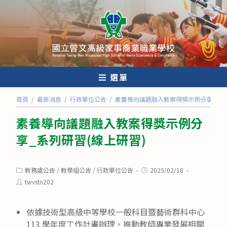
跳
轉
至
主
要
內
選單
容
首頁
/
最新消息
/
行政單位公告
/
素養導向議題融入教案得獎示例分享_系列
素養導向議題融入教案得獎示例分
享_系列研習(線上研習)
Post
Post
教務處公告
/
教學組公告
/
行政單位公告
2025/02/18
category:
published:
Post
twvstn202
author:
依據技術型高級中等學校一般科目暨藝術群科中心
113 學年度工作計畫辦理，推動教師專業發展相關