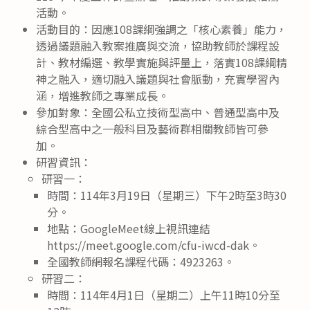
活動。
活動目的：因應108課綱強調之「核心素養」能力，
透過議題融入教案推廣與交流，協助教師於課程設
計、教材編選、教學實施與評量上，落實108課綱精
神之融入，適切融入議題與社會脈動，充實學習內
涵，增進教師之專業成長。
參加對象：全國公私立技術型高中、普通型高中及
綜合型高中之一般科目及藝術群相關教師皆可參
加。
研習資訊：
研習一：
時間：114年3月19日（星期三）下午2時至3時30
分。
地點：GoogleMeet線上視訊連結
https://meet.google.com/cfu-iwcd-dak。
全國教師網報名課程代碼：4923263。
研習二：
時間：114年4月1日（星期二）上午11時10分至