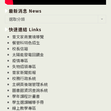
最新消息 News
最
選取分類
新
快速連結 Links
消
息
曾文家商實境導覽
News
餐管科特色招生
校長信箱
太陽能發電回饋金
疫情專區
失物招領專區
曾家新聞剪報
校務行政系統
主網頁後端管理系統
圖書館資訊查詢系統
學年課程計畫書
學生選課輔導手冊
線上教學專區