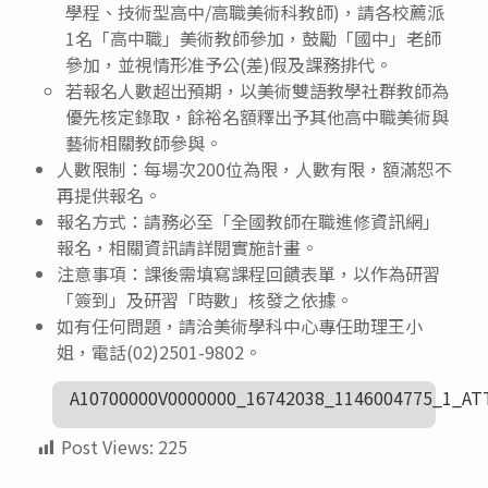
學程、技術型高中/高職美術科教師)，請各校薦派
1名「高中職」美術教師參加，鼓勵「國中」老師
參加，並視情形准予公(差)假及課務排代。
若報名人數超出預期，以美術雙語教學社群教師為
優先核定錄取，餘裕名額釋出予其他高中職美術與
藝術相關教師參與。
人數限制：每場次200位為限，人數有限，額滿恕不
再提供報名。
報名方式：請務必至「全國教師在職進修資訊網」
報名，相關資訊請詳閱實施計畫。
注意事項：課後需填寫課程回饋表單，以作為研習
「簽到」及研習「時數」核發之依據。
如有任何問題，請洽美術學科中心專任助理王小
姐，電話(02)2501-9802。
A10700000V0000000_16742038_1146004775_1_AT
Post Views:
225