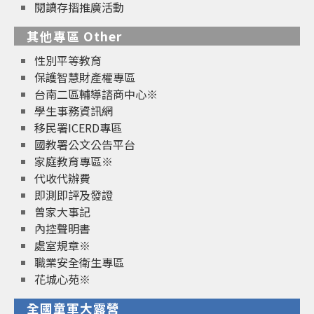
閱讀存摺推廣活動
其他專區 Other
性別平等教育
保護智慧財產權專區
台南二區輔導諮商中心※
學生事務資訊網
移民署ICERD專區
國教署公文公告平台
家庭教育專區※
代收代辦費
即測即評及發證
曾家大事記
內控聲明書
處室規章※
職業安全衛生專區
花城心苑※
全國童軍大露營