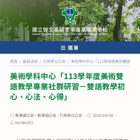
跳
轉
至
主
要
內
選單
容
首頁
/
最新消息
/
行政單位公告
/
美術學科中心「113學年度美術雙語教學
美術學科中心「113學年度美術雙
語教學專業社群研習－雙語教學初
心、心法、心得」
Post
Post
教務處公告
/
教學組公告
/
行政單位公告
2025/04/30
category:
published:
Post
twvstn202
author: