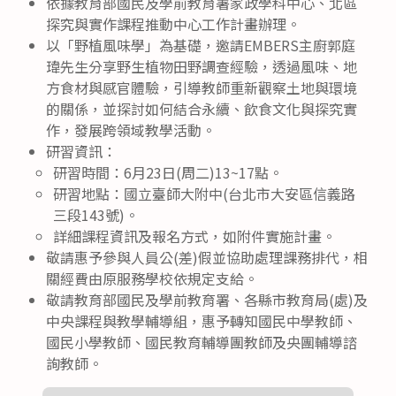
依據教育部國民及學前教育署家政學科中心、北區
探究與實作課程推動中心工作計畫辦理。
以「野植風味學」為基礎，邀請EMBERS主廚郭庭
瑋先生分享野生植物田野調查經驗，透過風味、地
方食材與感官體驗，引導教師重新觀察土地與環境
的關係，並探討如何結合永續、飲食文化與探究實
作，發展跨領域教學活動。
研習資訊：
研習時間：6月23日(周二)13~17點。
研習地點：國立臺師大附中(台北市大安區信義路
三段143號)。
詳細課程資訊及報名方式，如附件實施計畫。
敬請惠予參與人員公(差)假並協助處理課務排代，相
關經費由原服務學校依規定支給。
敬請教育部國民及學前教育署、各縣市教育局(處)及
中央課程與教學輔導組，惠予轉知國民中學教師、
國民小學教師、國民教育輔導團教師及央團輔導諮
詢教師。