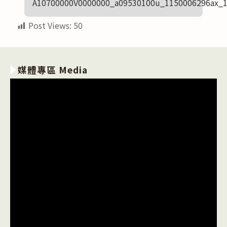
A10700000V0000000_a09530100u_1150006296ax_
Post Views:
50
媒體專區 Media