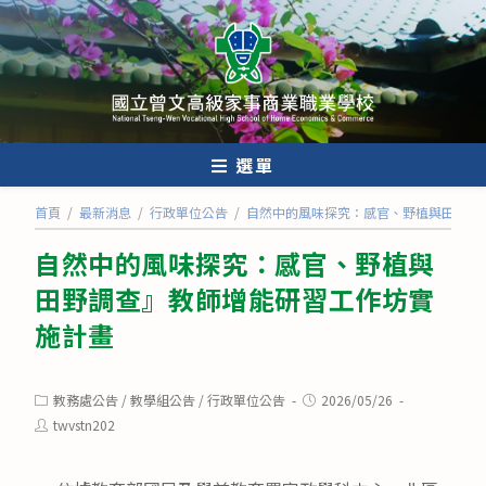
跳
轉
至
主
要
內
選單
容
首頁
/
最新消息
/
行政單位公告
/
自然中的風味探究：感官、野植與田野調
自然中的風味探究：感官、野植與
田野調查』教師增能研習工作坊實
施計畫
Post
Post
教務處公告
/
教學組公告
/
行政單位公告
2026/05/26
category:
published:
Post
twvstn202
author: