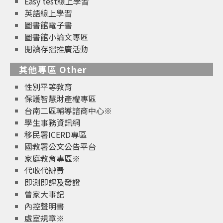
Easy test線上學習
英語線上學習
圖書館電子書
圖書館小論文專區
閱讀存摺推廣活動
其他專區 Other
性別平等教育
保護智慧財產權專區
台南二區輔導諮商中心※
學生事務資訊網
移民署ICERD專區
國教署公文公告平台
家庭教育專區※
代收代辦費
即測即評及發證
曾家大事記
內控聲明書
處室規章※