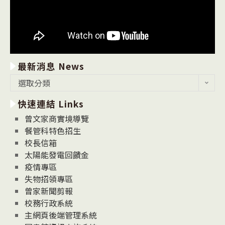
最新消息 News
最
選取分類
新
快速連結 Links
消
息
曾文家商實境導覽
News
餐管科特色招生
校長信箱
太陽能發電回饋金
疫情專區
失物招領專區
曾家新聞剪報
校務行政系統
主網頁後端管理系統