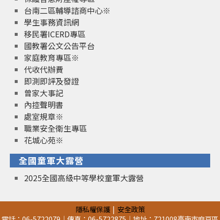
台南二區輔導諮商中心※
學生事務資訊網
移民署ICERD專區
國教署公文公告平台
家庭教育專區※
代收代辦費
即測即評及發證
曾家大事記
內控聲明書
處室規章※
職業安全衛生專區
花城心苑※
全國童軍大露營
2025全國高級中等學校童軍大露營
隱私權保護
安全政策
電話：06-5722079｜傳真：06-5722875｜地址：721008臺南市麻豆區