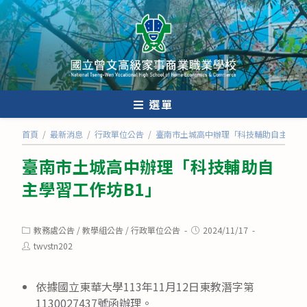
跳
轉
至
主
要
內
選單
容
首頁
/
最新消息
/
行政單位公告
/
臺南市土城高中辦理「科技輔助自主學習工
臺南市土城高中辦理「科技輔助自
主學習工作坊B1」
Post
Post
教務處公告
/
教學組公告
/
行政單位公告
2024/11/17
category:
published:
Post
twvstn202
author:
依據國立東華大學113年11月12日東教潛字第
1130027437號函辦理。