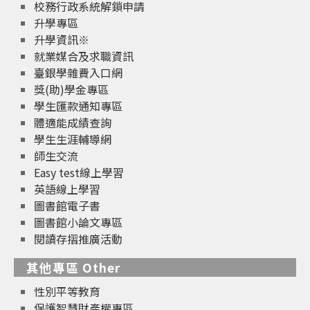
校務行政系統解鎖申請
升學專區
升學資訊※
就業媒合及求職資訊
臺銀學雜費入口網
獎(助)學金專區
學生匯款通知專區
體適能成績查詢
學生生涯輔導網
師生交流
Easy test線上學習
英語線上學習
圖書館電子書
圖書館小論文專區
閱讀存摺推廣活動
其他專區 Other
性別平等教育
保護智慧財產權專區