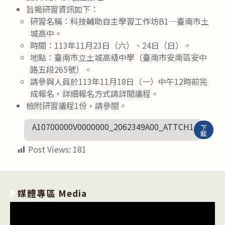
旨揭研習資訊如下：
研習名稱：科技輔助自主學習工作坊B1─臺南市土
城高中。
時間：113年11月23日（六）、24日（日）。
地點：臺南市立土城高級中學（臺南市安南區安中
路五段265號）。
請參與人員於113年11月18日（一）中午12時前完
成報名，詳細報名方式請詳閱議程。
檢附研習議程1份，請參閱。
A10700000V0000000_2062349A00_ATTCH1
下
載
Post Views:
181
媒體專區 Media