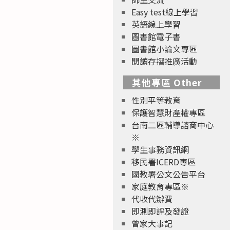
Easy test線上學習
英語線上學習
圖書館電子書
圖書館小論文專區
閱讀存摺推廣活動
其他專區 Other
性別平等教育
保護智慧財產權專區
台南二區輔導諮商中心
※
學生事務資訊網
移民署ICERD專區
國教署公文公告平台
家庭教育專區※
代收代辦費
即測即評及發證
曾家大事記