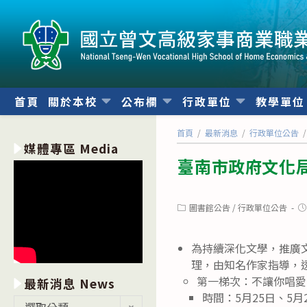
跳
轉
至
主
要
內
首頁
關於本校
公布欄
行政單位
教學單
容
首頁
/
最新消息
/
行政單位公告
/
媒體專區 Media
臺南市政府文化
Post
Po
圖書館公告
/
行政單位公告
category:
pu
為持續深化文學，推廣
理，由知名作家指導，
第一梯次：不讓你唱愛
最新消息 News
時間：5月25日、5月26日
最
選取分類