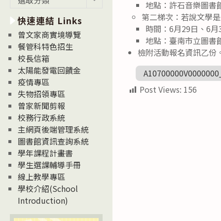
地點：許石音樂圖書
新
第二梯次：若說文學是
快速連結 Links
消
時間：6月29日、6月30日
息
曾文家商實境導覽
地點：臺南市立圖書
News
餐管科特色招生
檢附活動報名資訊乙份
校長信箱
太陽能發電回饋金
A10700000V0000000
疫情專區
Post Views:
156
失物招領專區
曾家新聞剪報
校務行政系統
主網頁後端管理系統
圖書館資訊查詢系統
學年課程計畫書
學生選課輔導手冊
線上教學專區
學校介紹(School
Introduction)