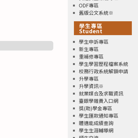
ODF專區
舊版公文系統※
學生專區
Student
學生申訴專區
新生專區
重補修專區
學生學習歷程檔案系統
校務行政系統解鎖申請
升學專區
升學資訊※
就業媒合及求職資訊
臺銀學雜費入口網
獎(助)學金專區
學生匯款通知專區
體適能成績查詢
學生生涯輔導網
師生交流