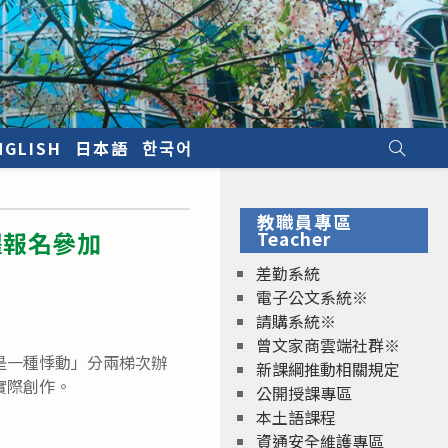
NGLISH
日本語
한국어
教職員專區
躍報名參加
Teacher
差勤系統
電子公文系統※
請購系統※
曾文家商雲端社群※
是一種悸動」分兩梯次辦
新課綱推動相關規定
實際創作。
公開授課專區
本土語課程
資通安全維護專區