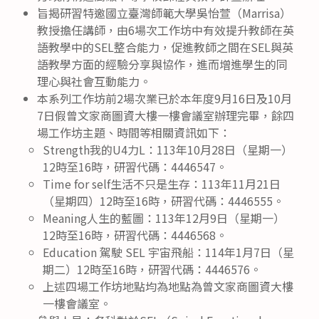
旨揭研習特邀國立臺灣師範大學吳怡萱（Marrisa）
教授擔任講師，由6場次工作坊中有效提升教師在英
語教學中的SEL整合能力，促進教師之間在SEL與英
語教學方面的經驗分享與協作，進而增進學生的同
理心與社會互動能力。
本系列工作坊前2場次業已於本年度9月16日及10月
7日假曾文家商圖資大樓一樓會議室辦理完畢，餘四
場工作坊主題、時間等相關資訊如下：
Strength我的U4力L：113年10月28日（星期一）
12時至16時，研習代碼：4446547。
Time for self生活不只是生存：113年11月21日
（星期四）12時至16時，研習代碼：4446555。
Meaning人生的藍圖：113年12月9日（星期一）
12時至16時，研習代碼：4446568。
Education 駕駛 SEL 宇宙飛船：114年1月7日（星
期二）12時至16時，研習代碼：4446576。
上述四場工作坊地點均為地點為曾文家商圖資大樓
一樓會議室。