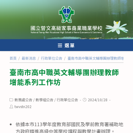
跳
轉
至
主
要
內
選單
容
首頁
/
最新消息
/
行政單位公告
/
臺南市高中職英文輔導團辦理教師增能系
臺南市高中職英文輔導團辦理教師
增能系列工作坊
Post
Post
教務處公告
/
教學組公告
/
行政單位公告
2024/10/28
category:
published:
Post
twvstn202
author:
依據本市113學年度教育部國民及學前教育署補助地
方政府精進高級中等學校課程與教學計畫辦理。