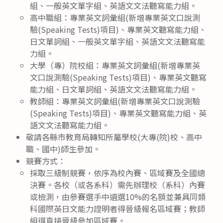
組、一般英文單字組、英語文文法聽寫能力組。
高中職組：專業英文詞彙組(新增專業英文口說測
驗(Speaking Tests)項目)、專業英文聽寫能力組、
日文單詞組、一般英文單字組、英語文文法聽寫能
力組。
大學（專）院校組：專業英文詞彙組(新增專業英
文口說測驗(Speaking Tests)項目)、專業英文聽寫
能力組、日文單詞組、英語文文法聽寫能力組。
教師組：專業英文詞彙組(新增專業英文口說測驗
(Speaking Tests)項目)、專業英文聽寫能力組、英
語文文法聽寫能力組。
敬請各縣市教育局轉知所屬學校(大專(院)校、高中
職、國中)師生參加。
競賽方式：
採取三級制競賽，依序為校內賽、區域賽及全國總
決賽。各校（或各系科）需先辦理校（系科）內賽
或檢測，由參賽選手中遴選10%的名額並兼具同類
科國際英日文能力證明者得晉級報名區域賽；教師
組得直接晉級參加區域賽。