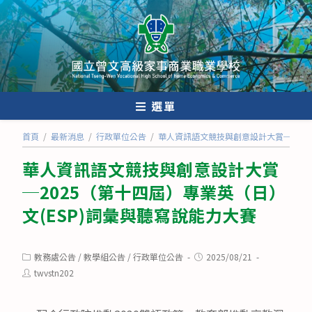
跳
轉
至
主
要
內
選單
容
首頁
/
最新消息
/
行政單位公告
/
華人資訊語文競技與創意設計大賞─2025
華人資訊語文競技與創意設計大賞
─2025（第十四屆）專業英（日）
文(ESP)詞彙與聽寫說能力大賽
Post
Post
教務處公告
/
教學組公告
/
行政單位公告
2025/08/21
category:
published:
Post
twvstn202
author: