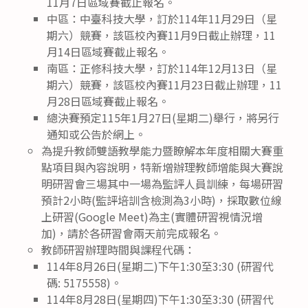
11月7日區域賽截止報名。
中區：中臺科技大學，訂於114年11月29日（星
期六）競賽，該區校內賽11月9日截止辦理，11
月14日區域賽截止報名。
南區：正修科技大學，訂於114年12月13日（星
期六）競賽，該區校內賽11月23日截止辦理，11
月28日區域賽截止報名。
總決賽預定115年1月27日(星期二)舉行，將另行
通知或公告於網上。
為提升教師雙語教學能力暨瞭解本年度相關大賽重
點項目與內容說明，特新增辦理教師增能與大賽說
明研習會三場其中一場為監評人員訓練，每場研習
預計2小時(監評培訓含檢測為3小時)，採取數位線
上研習(Google Meet)為主(實體研習視情況增
加)，請於各研習會兩天前完成報名。
教師研習辦理時間與課程代碼：
114年8月26日(星期二)下午1:30至3:30 (研習代
碼: 5175558)。
114年8月28日(星期四)下午1:30至3:30 (研習代