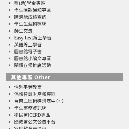
獎(助)學金專區
學生匯款通知專區
體適能成績查詢
學生生涯輔導網
師生交流
Easy test線上學習
英語線上學習
圖書館電子書
圖書館小論文專區
閱讀存摺推廣活動
其他專區 Other
性別平等教育
保護智慧財產權專區
台南二區輔導諮商中心※
學生事務資訊網
移民署ICERD專區
國教署公文公告平台
家庭教育專區※