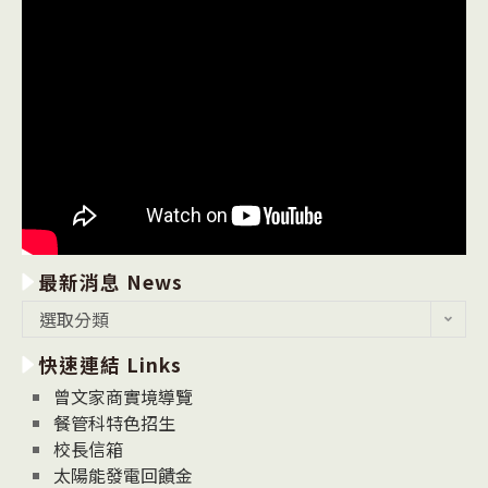
最新消息 News
最
選取分類
新
快速連結 Links
消
息
曾文家商實境導覽
News
餐管科特色招生
校長信箱
太陽能發電回饋金