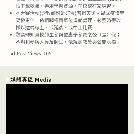
站下載軟體，善用學習資源，在校或在家練習。
本大賽活動(含教師增能研習)若遇天災人禍或疫情等
突發事件，依相關權責單位規範處理，必要時得改
採以遠端線上、或延後、或中止比賽。
敬請轉知貴校師生參與並惠予參賽之公（差）假；
承辦和參與人員及師生，依規定敘獎與公開表揚。
Post Views:
105
媒體專區 Media