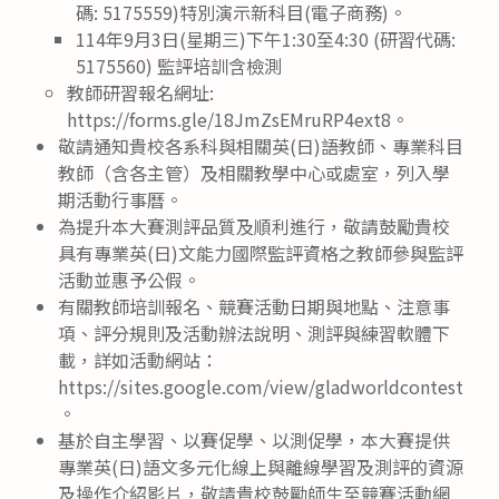
碼: 5175559)特別演示新科目(電子商務)。
114年9月3日(星期三)下午1:30至4:30 (研習代碼:
5175560) 監評培訓含檢測
教師研習報名網址:
https://forms.gle/18JmZsEMruRP4ext8。
敬請通知貴校各系科與相關英(日)語教師、專業科目
教師（含各主管）及相關教學中心或處室，列入學
期活動行事曆。
為提升本大賽測評品質及順利進行，敬請鼓勵貴校
具有專業英(日)文能力國際監評資格之教師參與監評
活動並惠予公假。
有關教師培訓報名、競賽活動日期與地點、注意事
項、評分規則及活動辦法說明、測評與練習軟體下
載，詳如活動網站：
https://sites.google.com/view/gladworldcontest
。
基於自主學習、以賽促學、以測促學，本大賽提供
專業英(日)語文多元化線上與離線學習及測評的資源
及操作介紹影片，敬請貴校鼓勵師生至競賽活動網