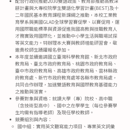
配合行政院推動2030雙語政策、教育部推動高教深
耕計畫與大專校院學生雙語化學習計畫(BEST)及十
二年國民基本教育課程新課綱之推動，本校工業教
育學系與美國GLAD全球學習賽促學、以賽促用，運
用國際職能標準與資源促進我國高教與技職教育人
才務實致用國際化，並推動中小學生活與職場試探
等英文能力。特辦理本大賽與教師增能研習會，敬
邀貴校師生踴躍報名參加。
本年度並續邀請國立臺灣科學教育館、新北市政府
教育局、臺北市政府教育局、桃園市政府教育局、
臺中市政府教育局、高雄市政府教育局、雲林縣政
府教育處、新竹市政府教育處等各縣市教育局處，
共同合作辦理，加速雙語教育與國際教育基礎能力
之推動與落實。
參賽對象與資格：就讀大學（專）院校、高中職
（含技術型高中）、國中之在學學生（每位參賽學
生均需有指導老師）及現任學校教師。
競賽組別與內容：
國中組：實用英文聽寫能力項目、專業英文詞彙