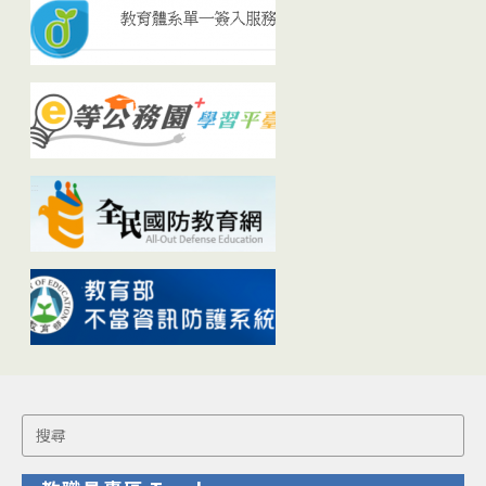
Search
for: