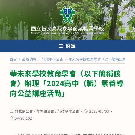
跳
轉
至
主
要
內
選單
容
首頁
/
最新消息
/
行政單位公告
/
華未來學校教育學會（以下簡稱該會）辦理
華未來學校教育學會（以下簡稱該
會）辦理「2024高中（職）素養導
向公益講座活動」
Post
Post
教務處公告
/
教學組公告
/
行政單位公告
2025/01/03
category:
published:
Post
twvstn202
author: