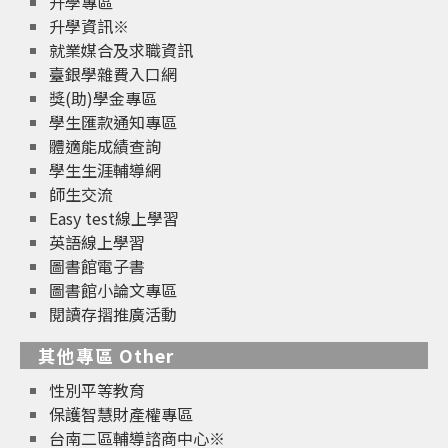
升學專區
升學資訊※
就業媒合及求職資訊
臺銀學雜費入口網
獎(助)學金專區
學生匯款通知專區
體適能成績查詢
學生生涯輔導網
師生交流
Easy test線上學習
英語線上學習
圖書館電子書
圖書館小論文專區
閱讀存摺推廣活動
其他專區 Other
性別平等教育
保護智慧財產權專區
台南二區輔導諮商中心※