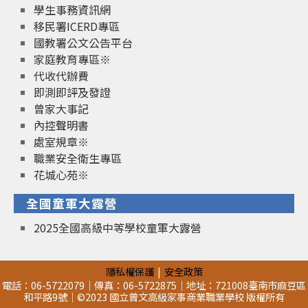
學生事務資訊網
移民署ICERD專區
國教署公文公告平台
家庭教育專區※
代收代辦費
即測即評及發證
曾家大事記
內控聲明書
處室規章※
職業安全衛生專區
花城心苑※
全國童軍大露營
2025全國高級中等學校童軍大露營
隱私權保護
安全政策
電話：06-5722079｜傳真：06-5722875｜地址：721008臺南市麻豆區
和平路9號｜©2023 國立曾文高級家事商業職業學校 版權所有