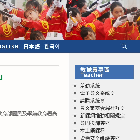
NGLISH
日本語
한국어
教職員專區
」
Teacher
差勤系統
電子公文系統※
請購系統※
曾文家商雲端社群※
訂「教育部國民及學前教育署高
新課綱推動相關規定
公開授課專區
本土語課程
資通安全維護專區