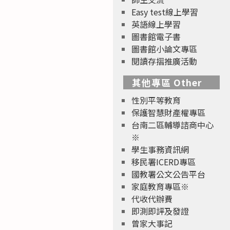
Easy test線上學習
英語線上學習
圖書館電子書
圖書館小論文專區
閱讀存摺推廣活動
其他專區 Other
性別平等教育
保護智慧財產權專區
台南二區輔導諮商中心
※
學生事務資訊網
移民署ICERD專區
國教署公文公告平台
家庭教育專區※
代收代辦費
即測即評及發證
曾家大事記