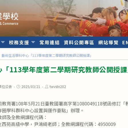
位
校務支援
常用連結
資料公開專區
網站導覽
E
藝術生活學科中心「113學年度第二學期研究教師公開授課」
「113學年度第二學期研究教師公開授課
Post
Post
單位公告
2025/03/21
twvstn202
published:
author:
育署108年5月21日臺教國署高字第1080049118號函修
作圈學科群科中心設置與運作要點」辦理。
教師及全教網課程代碼：
臺中市立西苑高級中學，尹鴻綺老師；全教網課程代碼：4950009