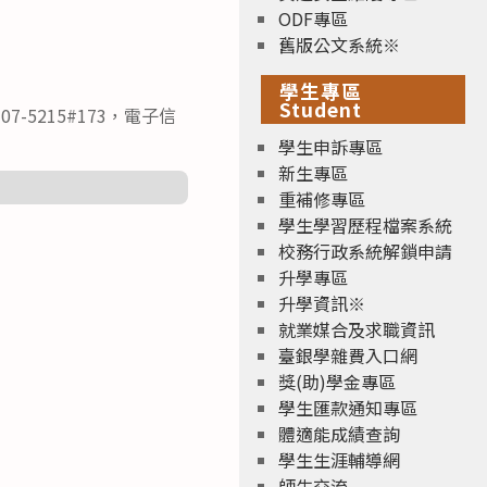
ODF專區
舊版公文系統※
學生專區
Student
5215#173，電子信
學生申訴專區
新生專區
重補修專區
學生學習歷程檔案系統
校務行政系統解鎖申請
升學專區
升學資訊※
就業媒合及求職資訊
臺銀學雜費入口網
獎(助)學金專區
學生匯款通知專區
體適能成績查詢
學生生涯輔導網
師生交流