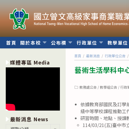
跳
轉
至
主
要
內
首頁
關於本校
公布欄
行政單位
教學單
容
首頁
/
最新消息
/
行政單位公告
/
媒體專區 Media
藝術生活學科中心
Post
教務處公告
/
教學組公告
/
行政
category:
依據教育部國民及訂學前教
級中等學校課程推動工
研習時間、地點、授課
最新消息 News
114/03/21(五)
最
選取分類