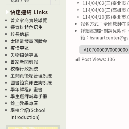
114/04/02(三)
新
114/04/09(三)
快速連結 Links
消
114/04/10(四
息
曾文家商實境導覽
報名方式：全國教師在
News
餐管科特色招生
詳細實施計劃請見附件。研
校長信箱
箱：hsnuartcenter
太陽能發電回饋金
疫情專區
A10700000V0000000
失物招領專區
Post Views:
136
曾家新聞剪報
校務行政系統
主網頁後端管理系統
圖書館資訊查詢系統
學年課程計畫書
學生選課輔導手冊
線上教學專區
學校介紹(School
Introduction)