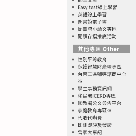
Easy test線上學習
英語線上學習
圖書館電子書
圖書館小論文專區
閱讀存摺推廣活動
其他專區 Other
性別平等教育
保護智慧財產權專區
台南二區輔導諮商中心
※
學生事務資訊網
移民署ICERD專區
國教署公文公告平台
家庭教育專區※
代收代辦費
即測即評及發證
曾家大事記