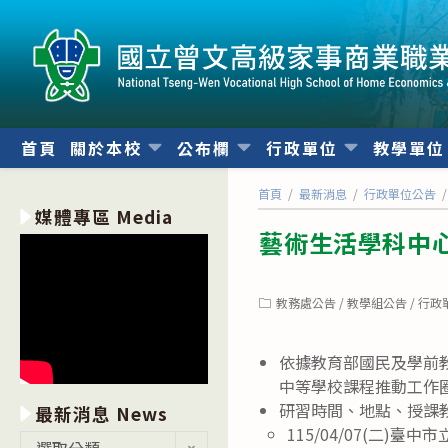
跳
轉
至
主
要
內
首頁
關於本校
公布欄
行政單位
教學單
容
首頁
/
最新消息
/
行政單位公告
/
媒體專區 Media
藝術生活學科中
Post
教務處公告
/
教學組公告
/
行政
category:
依據教育部國民及學前教育
中等學校課程推動工作
研習時間、地點、授課
最新消息 News
115/04/07(二)
最
選取分類