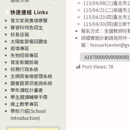
115/04/08(三)
新
115/04/21(二)
快速連結 Links
消
115/04/23(四)
息
曾文家商實境導覽
115/04/30(四)
News
餐管科特色招生
報名方式：全國教師在
校長信箱
詳細實施計劃請見附件。研
太陽能發電回饋金
箱：hsnuartcenter@gs.
疫情專區
失物招領專區
A10700000V0000000
曾家新聞剪報
Post Views:
78
校務行政系統
主網頁後端管理系統
圖書館資訊查詢系統
學年課程計畫書
學生選課輔導手冊
線上教學專區
學校介紹(School
Introduction)