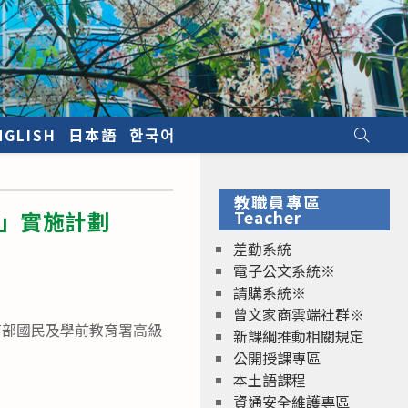
NGLISH
日本語
한국어
教職員專區
課」實施計劃
Teacher
差勤系統
電子公文系統※
請購系統※
曾文家商雲端社群※
教育部國民及學前教育署高級
新課綱推動相關規定
公開授課專區
本土語課程
資通安全維護專區