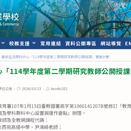
位
校務支援
常用連結
資料公開專區
網站導覽
E
藝術生活學科中心「114學年度第二學期研究教師公開授課」實施計劃
心「114學年度第二學期研究教師公開授
Post
Post
單位公告
2026/03/23
twvstn202
published:
author:
署107年1月15日臺教國署高字第1060141207B號修訂「
圈及學科群科中心設置與運作要點」辦理。
教師及全教網課程代碼：
臺中市立西苑高級中學，尹鴻綺老師；