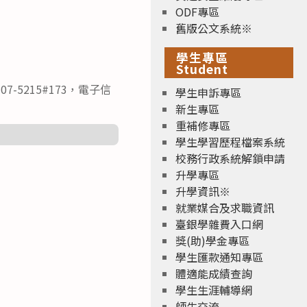
ODF專區
舊版公文系統※
學生專區
Student
5215#173，電子信
學生申訴專區
新生專區
重補修專區
學生學習歷程檔案系統
校務行政系統解鎖申請
升學專區
升學資訊※
就業媒合及求職資訊
臺銀學雜費入口網
獎(助)學金專區
學生匯款通知專區
體適能成績查詢
學生生涯輔導網
師生交流