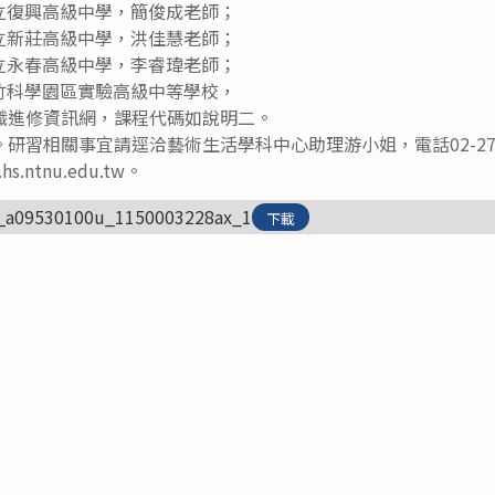
臺北市立復興高級中學，簡俊成老師；
高雄市立新莊高級中學，洪佳慧老師；
臺北市立永春高級中學，李睿瑋老師；
國立新竹科學園區實驗高級中等學校，
職進修資訊網，課程代碼如說明二。
習相關事宜請逕洽藝術生活學科中心助理游小姐，電話02-2707-
hs.ntnu.edu.tw。
_a09530100u_1150003228ax_1
下載