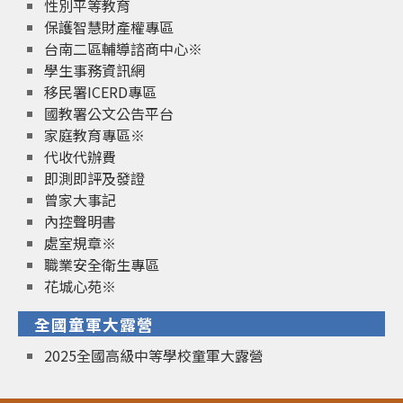
性別平等教育
保護智慧財產權專區
台南二區輔導諮商中心※
學生事務資訊網
移民署ICERD專區
國教署公文公告平台
家庭教育專區※
代收代辦費
即測即評及發證
曾家大事記
內控聲明書
處室規章※
職業安全衛生專區
花城心苑※
全國童軍大露營
2025全國高級中等學校童軍大露營