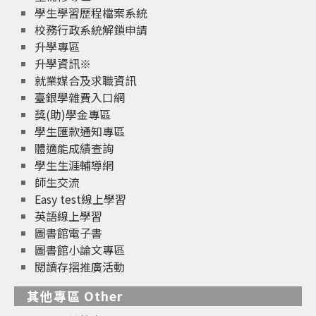
學生學習歷程檔案系統
校務行政系統解鎖申請
升學專區
升學資訊※
就業媒合及求職資訊
臺銀學雜費入口網
獎(助)學金專區
學生匯款通知專區
體適能成績查詢
學生生涯輔導網
師生交流
Easy test線上學習
英語線上學習
圖書館電子書
圖書館小論文專區
閱讀存摺推廣活動
其他專區 Other