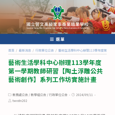
跳
轉
至
主
要
內
選單
容
首頁
/
最新消息
/
行政單位公告
/
藝術生活學科中心辦理113學年度第一
藝術生活學科中心辦理113學年度
第一學期教師研習【陶土浮雕公共
藝術創作】系列工作坊實施計畫
Post
Post
教務處公告
/
教學組公告
/
行政單位公告
2024/09/11
category:
published:
Post
twvstn202
author: