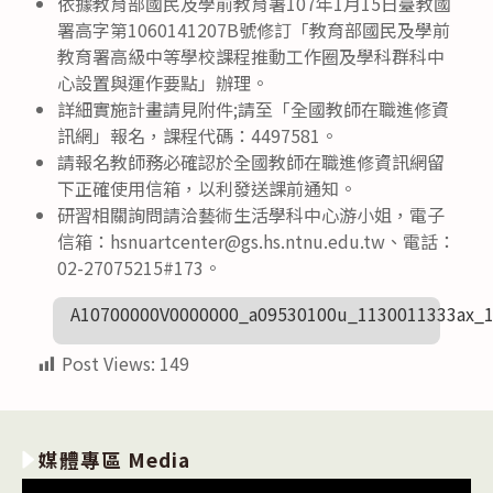
依據教育部國民及學前教育署107年1月15日臺教國
署高字第1060141207B號修訂「教育部國民及學前
教育署高級中等學校課程推動工作圈及學科群科中
心設置與運作要點」辦理。
詳細實施計畫請見附件;請至「全國教師在職進修資
訊網」報名，課程代碼：4497581。
請報名教師務必確認於全國教師在職進修資訊網留
下正確使用信箱，以利發送課前通知。
研習相關詢問請洽藝術生活學科中心游小姐，電子
信箱：hsnuartcenter@gs.hs.ntnu.edu.tw、電話：
02-27075215#173。
A10700000V0000000_a09530100u_1130011333ax_
Post Views:
149
媒體專區 Media