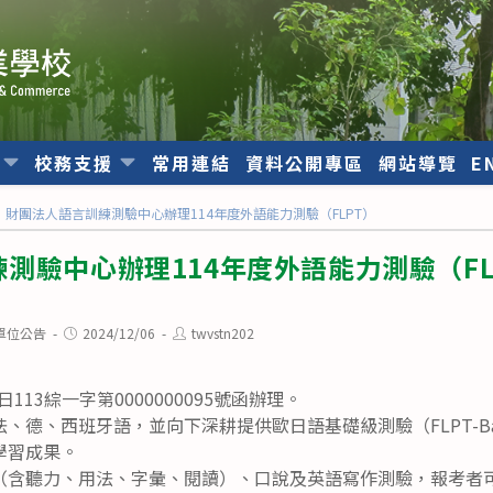
位
校務支援
常用連結
資料公開專區
網站導覽
E
財團法人語言訓練測驗中心辦理114年度外語能力測驗（FLPT）
測驗中心辦理114年度外語能力測驗（FL
Post
Post
單位公告
2024/12/06
twvstn202
published:
author:
日113綜一字第0000000095號函辦理。
、德、西班牙語，並向下深耕提供歐日語基礎級測驗（FLPT-Ba
學習成果。
（含聽力、用法、字彙、閱讀）、口說及英語寫作測驗，報考者