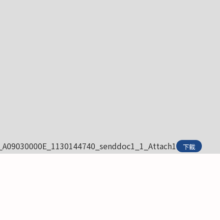
_A09030000E_1130144740_senddoc1_1_Attach1
下載