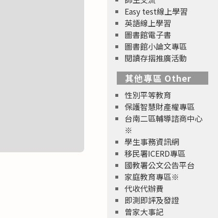
Easy test線上學習
英語線上學習
圖書館電子書
圖書館小論文專區
閱讀存摺推廣活動
其他專區 Other
性別平等教育
保護智慧財產權專區
台南二區輔導諮商中心
※
學生事務資訊網
移民署ICERD專區
國教署公文公告平台
家庭教育專區※
代收代辦費
即測即評及發證
曾家大事記