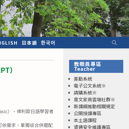
NGLISH
日本語
한국어
教職員專區
PT）
Teacher
差勤系統
電子公文系統※
請購系統※
曾文家商雲端社群※
新課綱推動相關規定
sic），俾利歐日語學習者
公開授課專區
本土語課程
可依需求，單獨或合併選配
資通安全維護專區