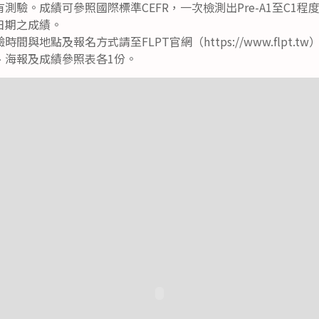
測驗。成績可參照國際標準CEFR，一次檢測出Pre-A1至C1
日期之成績。
與地點及報名方式請至FLPT官網（https://www.flpt.t
、海報及成績參照表各1份。