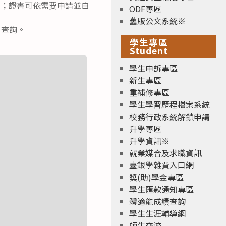
程度；證書可依需要申請並自
ODF專區
舊版公文系統※
w）查詢。
學生專區
Student
學生申訴專區
新生專區
重補修專區
學生學習歷程檔案系統
校務行政系統解鎖申請
升學專區
升學資訊※
就業媒合及求職資訊
臺銀學雜費入口網
獎(助)學金專區
學生匯款通知專區
體適能成績查詢
學生生涯輔導網
師生交流