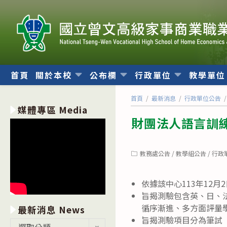
跳
轉
至
主
要
內
首頁
關於本校
公布欄
行政單位
教學單
容
首頁
/
最新消息
/
行政單位公告
/
媒體專區 Media
財團法人語言訓練
Post
教務處公告
/
教學組公告
/
行政
category:
依據該中心113年12月2
旨揭測驗包含英、日、法
循序漸進、多方面評量
最新消息 News
旨揭測驗項目分為筆試
最
選取分類