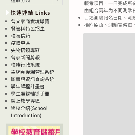
報考項目，一日完成所有
新
由組合兩年內不同測驗
快速連結 Links
消
旨揭測驗報名日期、測驗時間
息
曾文家商實境導覽
檢附原函、測驗宣傳單
News
餐管科特色招生
校長信箱
疫情專區
失物招領專區
曾家新聞剪報
校務行政系統
主網頁後端管理系統
圖書館資訊查詢系統
學年課程計畫書
學生選課輔導手冊
線上教學專區
學校介紹(School
Introduction)