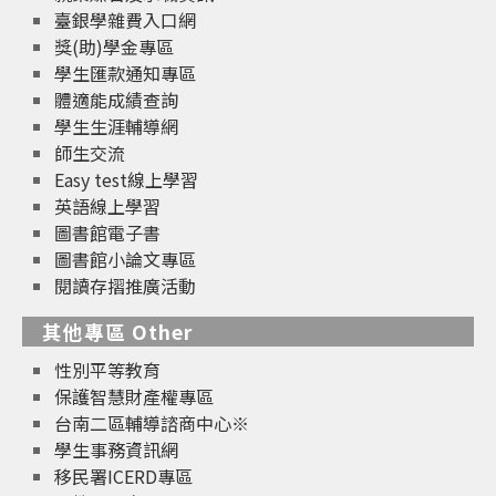
臺銀學雜費入口網
獎(助)學金專區
學生匯款通知專區
體適能成績查詢
學生生涯輔導網
師生交流
Easy test線上學習
英語線上學習
圖書館電子書
圖書館小論文專區
閱讀存摺推廣活動
其他專區 Other
性別平等教育
保護智慧財產權專區
台南二區輔導諮商中心※
學生事務資訊網
移民署ICERD專區