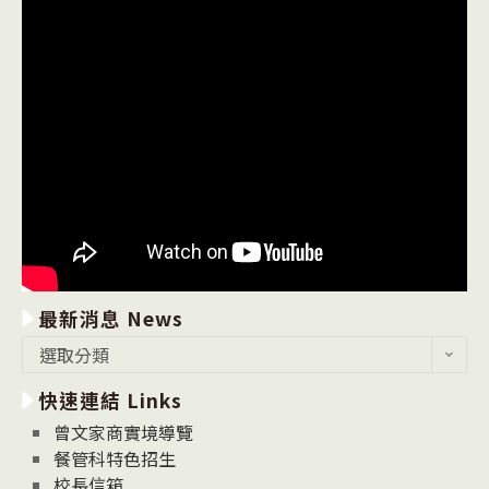
最新消息 News
最
選取分類
新
快速連結 Links
消
息
曾文家商實境導覽
News
餐管科特色招生
校長信箱