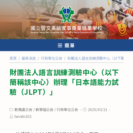
跳
轉
至
主
要
內
選單
容
首頁
/
最新消息
/
行政單位公告
/
財團法人語言訓練測驗中心（以下簡稱該中
財團法人語言訓練測驗中心（以下
簡稱該中心）辦理「日本語能力試
驗（JLPT）」
Post
Post
教務處公告
/
教學組公告
/
行政單位公告
2025/03/21
category:
published:
Post
twvstn202
author: