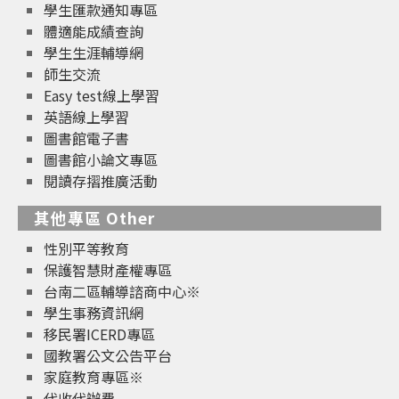
學生匯款通知專區
體適能成績查詢
學生生涯輔導網
師生交流
Easy test線上學習
英語線上學習
圖書館電子書
圖書館小論文專區
閱讀存摺推廣活動
其他專區 Other
性別平等教育
保護智慧財產權專區
台南二區輔導諮商中心※
學生事務資訊網
移民署ICERD專區
國教署公文公告平台
家庭教育專區※
代收代辦費