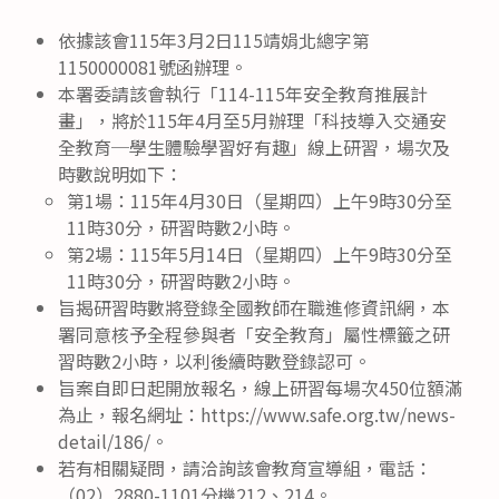
依據該會115年3月2日115靖娟北總字第
1150000081號函辦理。
本署委請該會執行「114-115年安全教育推展計
畫」，將於115年4月至5月辦理「科技導入交通安
全教育─學生體驗學習好有趣」線上研習，場次及
時數說明如下：
第1場：115年4月30日（星期四）上午9時30分至
11時30分，研習時數2小時。
第2場：115年5月14日（星期四）上午9時30分至
11時30分，研習時數2小時。
旨揭研習時數將登錄全國教師在職進修資訊網，本
署同意核予全程參與者「安全教育」屬性標籤之研
習時數2小時，以利後續時數登錄認可。
旨案自即日起開放報名，線上研習每場次450位額滿
為止，報名網址：https://www.safe.org.tw/news-
detail/186/。
若有相關疑問，請洽詢該會教育宣導組，電話：
（02）2880-1101分機212、214。