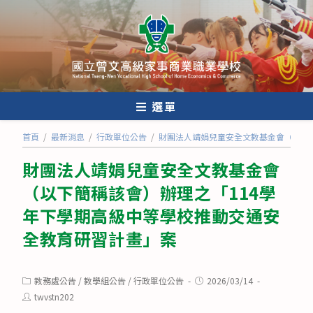
跳
轉
至
主
要
內
選單
容
首頁
/
最新消息
/
行政單位公告
/
財團法人靖娟兒童安全文教基金會（以下
財團法人靖娟兒童安全文教基金會
（以下簡稱該會）辦理之「114學
年下學期高級中等學校推動交通安
全教育研習計畫」案
Post
Post
教務處公告
/
教學組公告
/
行政單位公告
2026/03/14
category:
published:
Post
twvstn202
author: