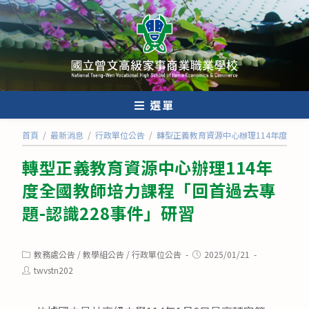
跳
轉
至
主
要
內
選單
容
首頁
/
最新消息
/
行政單位公告
/
轉型正義教育資源中心辦理114年度全國
轉型正義教育資源中心辦理114年
度全國教師培力課程「回首過去專
題-認識228事件」研習
Post
Post
教務處公告
/
教學組公告
/
行政單位公告
2025/01/21
category:
published:
Post
twvstn202
author: