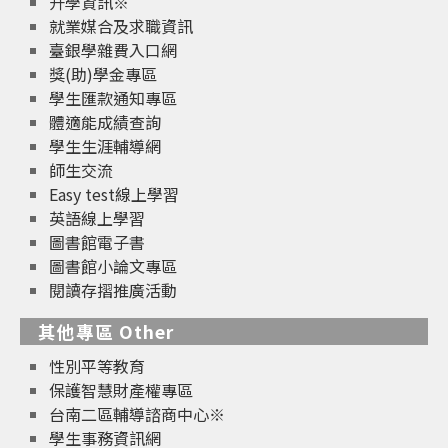
升學資訊※
就業媒合及求職資訊
臺銀學雜費入口網
獎(助)學金專區
學生匯款通知專區
體適能成績查詢
學生生涯輔導網
師生交流
Easy test線上學習
英語線上學習
圖書館電子書
圖書館小論文專區
閱讀存摺推廣活動
其他專區 Other
性別平等教育
保護智慧財產權專區
台南二區輔導諮商中心※
學生事務資訊網