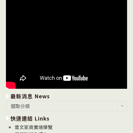
最新消息 News
最
選取分類
新
快速連結 Links
消
息
曾文家商實境導覽
News