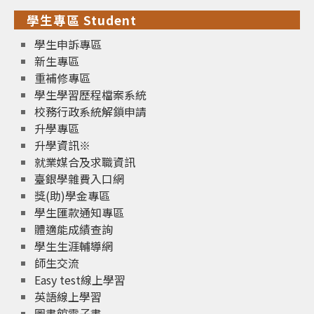
學生專區 Student
學生申訴專區
新生專區
重補修專區
學生學習歷程檔案系統
校務行政系統解鎖申請
升學專區
升學資訊※
就業媒合及求職資訊
臺銀學雜費入口網
獎(助)學金專區
學生匯款通知專區
體適能成績查詢
學生生涯輔導網
師生交流
Easy test線上學習
英語線上學習
圖書館電子書