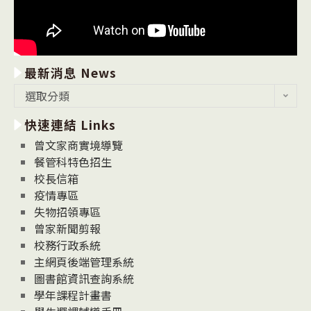
最新消息 News
最
選取分類
新
快速連結 Links
消
息
曾文家商實境導覽
News
餐管科特色招生
校長信箱
疫情專區
失物招領專區
曾家新聞剪報
校務行政系統
主網頁後端管理系統
圖書館資訊查詢系統
學年課程計畫書