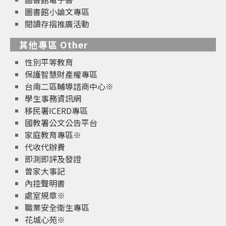
圖書館小論文專區
閱讀存摺推廣活動
其他專區 Other
性別平等教育
保護智慧財產權專區
台南二區輔導諮商中心※
學生事務資訊網
移民署ICERD專區
國教署公文公告平台
家庭教育專區※
代收代辦費
即測即評及發證
曾家大事記
內控聲明書
處室規章※
職業安全衛生專區
花城心苑※