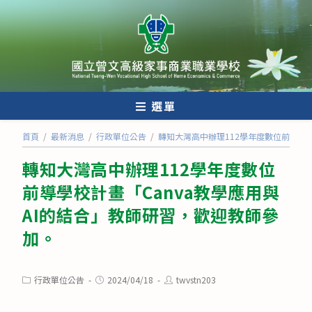
跳
轉
至
主
要
內
選單
容
首頁
/
最新消息
/
行政單位公告
/
轉知大灣高中辦理112學年度數位前導學校
轉知大灣高中辦理112學年度數位
前導學校計畫「Canva教學應用與
AI的結合」教師研習，歡迎教師參
加。
Post
Post
Post
行政單位公告
2024/04/18
twvstn203
category:
published:
author: