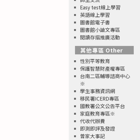
Easy test線上學習
英語線上學習
圖書館電子書
圖書館小論文專區
閱讀存摺推廣活動
其他專區 Other
性別平等教育
保護智慧財產權專區
台南二區輔導諮商中心
※
學生事務資訊網
移民署ICERD專區
國教署公文公告平台
家庭教育專區※
代收代辦費
即測即評及發證
曾家大事記