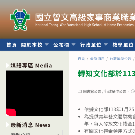
跳
轉
至
主
要
內
首頁
關於本校
公布欄
行政單位
教學單
容
首頁
/
最新消息
/
行政單位公告
/
媒體專區 Media
轉知文化部於113
Post
Po
圖書館公告
/
行政單位公告
category:
pu
依據文化部113年1月25
為提供青年藝文體驗機會
年，每人發放文化禮金1
最新消息 News
有關文化禮金領用方式
最
選取分類