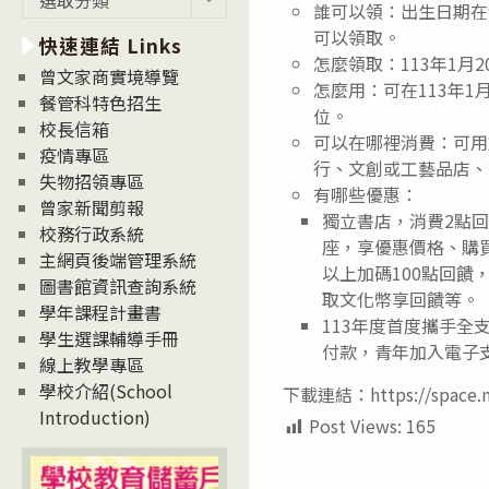
誰可以領：出生日期在9
新
可以領取。
快速連結 Links
消
怎麼領取：113年1
息
曾文家商實境導覽
怎麼用：可在113年1
News
餐管科特色招生
位。
校長信箱
可以在哪裡消費：可用
疫情專區
行、文創或工藝品店、
失物招領專區
有哪些優惠：
曾家新聞剪報
獨立書店，消費2點回
校務行政系統
座，享優惠價格、購買
主網頁後端管理系統
以上加碼100點回
圖書館資訊查詢系統
取文化幣享回饋等。
學年課程計畫書
113年度首度攜手全支
學生選課輔導手冊
付款，青年加入電子
線上教學專區
學校介紹(School
下載連結：https://space.m
Introduction)
Post Views:
165