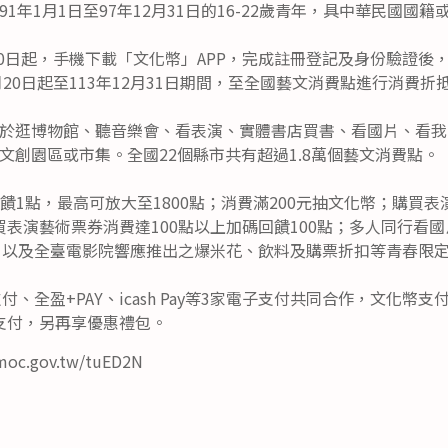
1年1月1日至97年12月31日的16-22歲青年，具中華民國國
月20日起，手機下載「文化幣」APP，完成註冊登記及身份驗證後
月20日起至113年12月31日期間，至全國藝文消費點進行消費
於逛博物館、聽音樂會、看表演、實體書店買書、看國片、看我
文創園區或市集。全國22個縣市共有超過1.8萬個藝文消費點。
饋1點，最高可放大至1800點；消費滿200元抽文化幣；購買
表演藝術票券消費達100點以上加碼回饋100點；多人同行看國
饋，以及全臺電影院響應推出之爆米花、飲料及購票折扣等青春限
付、全盈+PAY、icash Pay等3家電子支付共同合作，文化幣
支付，另再享優惠禮包。
oc.gov.tw/tuED2N