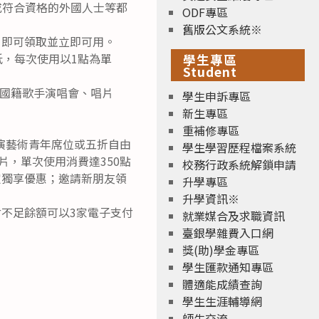
籍或符合資格的外國人士等都
ODF專區
舊版公文系統※
，即可領取並立即可用。
折抵，每次使用以1點為單
學生專區
Student
國籍歌手演唱會、唱片
學生申訴專區
新生專區
重補修專區
表演藝術青年席位或五折自由
學生學習歷程檔案系統
片，單次使用消費達350點
校務行政系統解鎖申請
定獨享優惠；邀請新朋友領
升學專區
升學資訊※
支付不足餘額可以3家電子支付
就業媒合及求職資訊
臺銀學雜費入口網
獎(助)學金專區
學生匯款通知專區
體適能成績查詢
學生生涯輔導網
師生交流