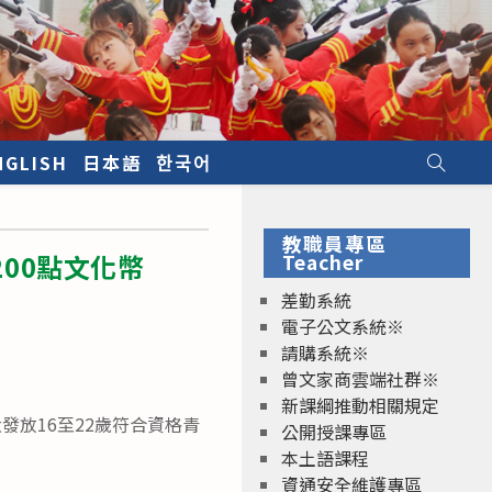
NGLISH
日本語
한국어
教職員專區
200點文化幣
Teacher
差勤系統
電子公文系統※
請購系統※
曾文家商雲端社群※
新課綱推動相關規定
發放16至22歲符合資格青
公開授課專區
本土語課程
資通安全維護專區