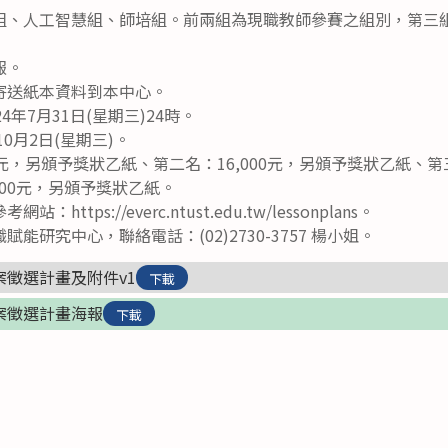
組、人工智慧組、師培組。前兩組為現職教師參賽之組別，第三
報。
寄送紙本資料到本中心。
4年7月31日(星期三)24時。
10月2日(星期三)。
0元，另頒予獎狀乙紙、第二名：16,000元，另頒予獎狀乙紙、第三
000元，另頒予獎狀乙紙。
ttps://everc.ntust.edu.tw/lessonplans。
能研究中心，聯絡電話：(02)2730-3757 楊小姐。
案徵選計畫及附件v1
下載
教案徵選計畫海報
下載