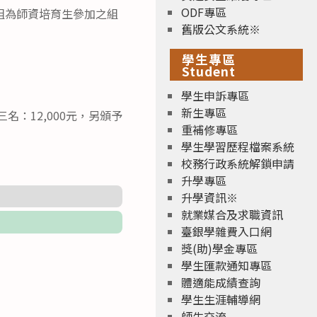
ODF專區
組為師資培育生參加之組
舊版公文系統※
學生專區
Student
學生申訴專區
新生專區
名：12,000元，另頒予
重補修專區
學生學習歷程檔案系統
校務行政系統解鎖申請
升學專區
升學資訊※
就業媒合及求職資訊
臺銀學雜費入口網
獎(助)學金專區
學生匯款通知專區
體適能成績查詢
學生生涯輔導網
師生交流