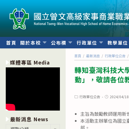
跳
轉
至
主
要
內
首頁
關於本校
公布欄
行政單位
教學單
容
首頁
/
最新消息
/
行政單位公告
/
媒體專區 Media
轉知臺灣科技大學
動」，敬請各位
Post
Post
行政單位公告
2024/04/18
category:
published:
主旨為鼓勵教師運用新
最新消息 News
本活動主辦單位為國立
最
部。
選取分類