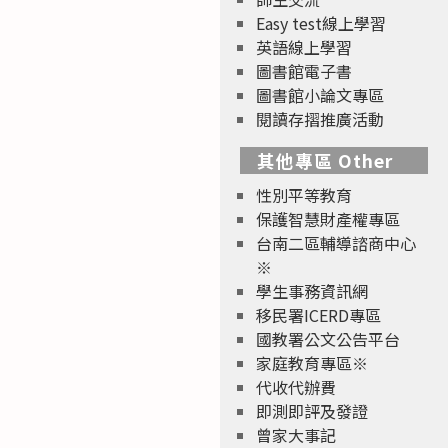
Easy test線上學習
英語線上學習
圖書館電子書
圖書館小論文專區
閱讀存摺推廣活動
其他專區 Other
性別平等教育
保護智慧財產權專區
台南二區輔導諮商中心
※
學生事務資訊網
移民署ICERD專區
國教署公文公告平台
家庭教育專區※
代收代辦費
即測即評及發證
曾家大事記