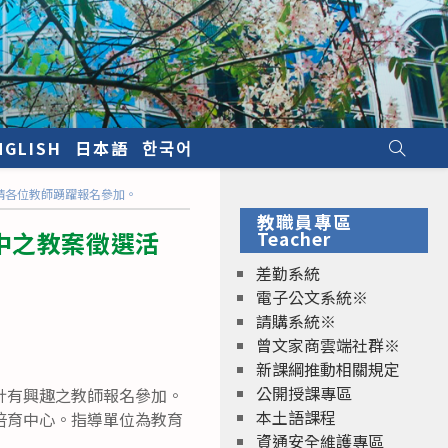
NGLISH
日本語
한국어
請各位教師踴躍報名參加。
教職員專區
中之教案徵選活
Teacher
差勤系統
電子公文系統※
請購系統※
曾文家商雲端社群※
新課綱推動相關規定
公開授課專區
計有興趣之教師報名參加。
本土語課程
培育中心。指導單位為教育
資通安全維護專區