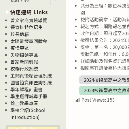
新
共分為三組：數位科技
快速連結 Links
消
別。
息
檢附活動簡章、活動海
曾文家商實境導覽
News
報名方式：網路報名並
餐管科特色招生
收件日期：即日起至202
校長信箱
徵選結果公告：2024年
太陽能發電回饋金
獎金：第一名：20,00
疫情專區
獎狀乙紙，和佳作：6,
失物招領專區
詳細活動及報名資訊請參考網站：h
曾家新聞剪報
相關事宜請洽臺科大技職賦
校務行政系統
主網頁後端管理系統
2024技術型高中之教
圖書館資訊查詢系統
學年課程計畫書
2024技術型高中之
學生選課輔導手冊
Post Views:
153
線上教學專區
學校介紹(School
Introduction)