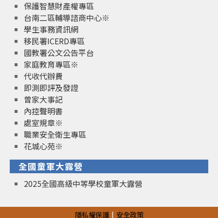
保護智慧財產權專區
台南二區輔導諮商中心※
學生事務資訊網
移民署ICERD專區
國教署公文公告平台
家庭教育專區※
代收代辦費
即測即評及發證
曾家大事記
內控聲明書
處室規章※
職業安全衛生專區
花城心苑※
全國童軍大露營
2025全國高級中等學校童軍大露營
隱私權保護
安全政策