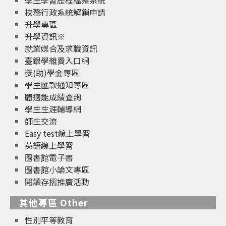
校務行政系統解鎖申請
升學專區
升學資訊※
就業媒合及求職資訊
臺銀學雜費入口網
獎(助)學金專區
學生匯款通知專區
體適能成績查詢
學生生涯輔導網
師生交流
Easy test線上學習
英語線上學習
圖書館電子書
圖書館小論文專區
閱讀存摺推廣活動
其他專區 Other
性別平等教育