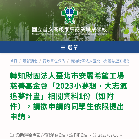
跳
轉
至
主
要
內
選單
容
首頁
/
最新消息
/
行政單位公告
/
轉知財團法人臺北市安麗希望工場慈善基金
轉知財團法人臺北市安麗希望工場
慈善基金會「2023小夢想‧大志氣
追夢計畫」相關資料1份（如附
件），請欲申請的同學生依限提出
申請。
Post
Post
獎(助)學金專區
/
行政單位公告
/
註冊組公告
2023/07/10