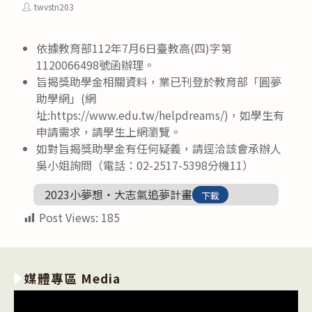
category:
published:
Post
twvstn203
author:
依據教育部112年7月6日臺教高(四)字第
1120066498號函辦理。
旨揭獎助學金相關資料，業已刊登於教育部「圓夢
助學網」(網
址:https://www.edu.tw/helpdreams/)，如學生有
申請需求，請學生上網瀏覽。
如對旨揭獎助學金有任何疑義，請逕洽該會承辦人
吳小姐詢問（電話：02-2517-5398分機11）
2023小夢想‧大志氣追夢計畫
下載
Post Views:
185
媒體專區 Media