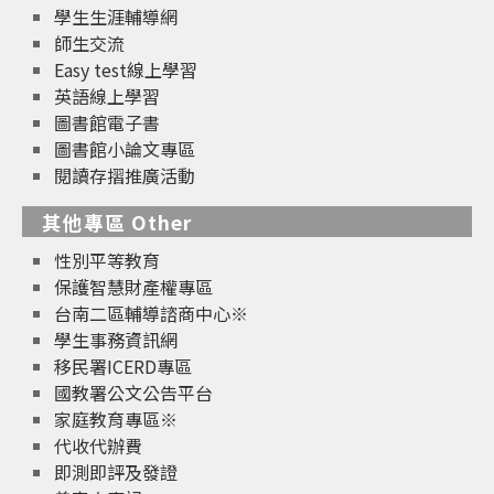
學生生涯輔導網
師生交流
Easy test線上學習
英語線上學習
圖書館電子書
圖書館小論文專區
閱讀存摺推廣活動
其他專區 Other
性別平等教育
保護智慧財產權專區
台南二區輔導諮商中心※
學生事務資訊網
移民署ICERD專區
國教署公文公告平台
家庭教育專區※
代收代辦費
即測即評及發證