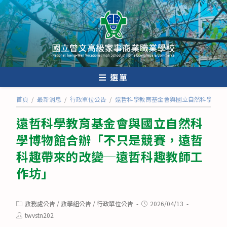
跳
轉
至
主
要
內
選單
容
首頁
/
最新消息
/
行政單位公告
/
遠哲科學教育基金會與國立自然科學博物
遠哲科學教育基金會與國立自然科
學博物館合辦「不只是競賽，遠哲
科趣帶來的改變─遠哲科趣教師工
作坊」
Post
Post
教務處公告
/
教學組公告
/
行政單位公告
2026/04/13
category:
published:
Post
twvstn202
author: