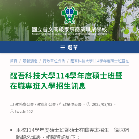
跳
轉
至
主
要
內
選單
容
首頁
/
最新消息
/
行政單位公告
/
醒吾科技大學114學年度碩士班暨在職專
醒吾科技大學114學年度碩士班暨
在職專班入學招生訊息
Post
Post
教務處公告
/
教學組公告
/
行政單位公告
2025/03/03
category:
published:
Post
twvstn202
author:
本校114學年度碩士班暨碩士在職專班招生一律採網
路報名填表，相關資訊如下：