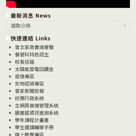
最新消息 News
最
選取分類
新
快速連結 Links
消
息
曾文家商實境導覽
News
餐管科特色招生
校長信箱
太陽能發電回饋金
疫情專區
失物招領專區
曾家新聞剪報
校務行政系統
主網頁後端管理系統
圖書館資訊查詢系統
學年課程計畫書
學生選課輔導手冊
線上教學專區