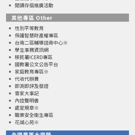
閱讀存摺推廣活動
其他專區 Other
性別平等教育
保護智慧財產權專區
台南二區輔導諮商中心※
學生事務資訊網
移民署ICERD專區
國教署公文公告平台
家庭教育專區※
代收代辦費
即測即評及發證
曾家大事記
內控聲明書
處室規章※
職業安全衛生專區
花城心苑※
全國童軍大露營