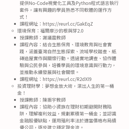
提供No-Code視覺化工具及Python程式語言執行
套件，讓有興趣的學員熟悉不同軟體的運作方
式！
課程網址：https://reurl.cc/GakEqZ
環境保育：福爾摩沙的根與芽2.0
授課教師：謝議霆教師
課程內容：結合生態保育、環境教育與社會實
踐，涵蓋臺灣自然生態探索、流域學校踏查、紙
磚造屋實作與關懷行動。透過實地調查、協作體
驗與公民參與，培養學員的環境意識與行動力，
並推動永續發展與社會關懷。
課程網址：https://reurl.cc/R2dXl9
投資理財學：夢想金放大術，滾出人生的第一桶
金！
授課教師：陳振宇教師
課程內容：協助小資族在理財初期避開財務陷
阱，理解複利效益，規劃累積第一桶金；並認識
金融股優缺點，運用殖利率法於適當價格布局績
優公司，逐步建立穩定現金流。