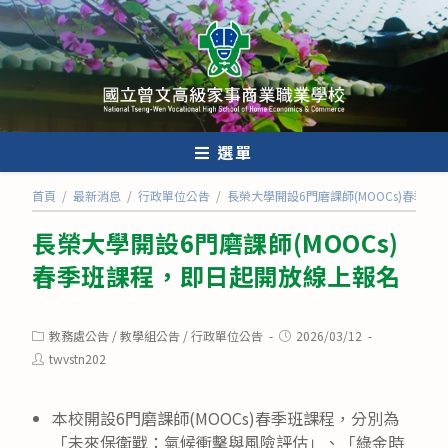
跳
轉
至
主
要
內
選單
容
首頁
/
最新消息
/
行政單位公告
/
長榮大學開設6門磨課師(MOOCs)春季
長榮大學開設6門磨課師(MOOCs)
春季班課程，即日起開放線上報名
Post
Post
教務處公告
/
教學組公告
/
行政單位公告
2026/03/12
category:
published:
Post
twvstn202
author:
本校開設6門磨課師(MOOCs)春季班課程，分別為
「未來保衛戰：氣候衝擊與風險評估」、「綠金時