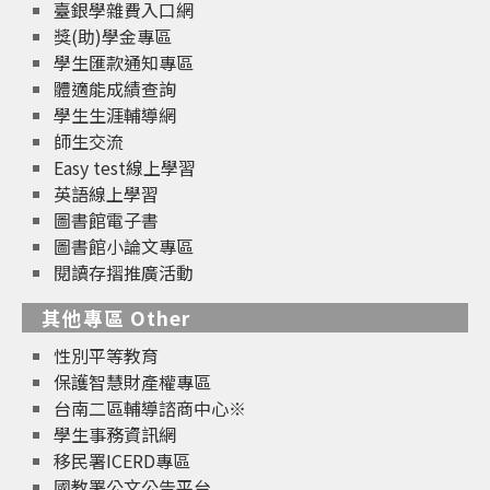
臺銀學雜費入口網
獎(助)學金專區
學生匯款通知專區
體適能成績查詢
學生生涯輔導網
師生交流
Easy test線上學習
英語線上學習
圖書館電子書
圖書館小論文專區
閱讀存摺推廣活動
其他專區 Other
性別平等教育
保護智慧財產權專區
台南二區輔導諮商中心※
學生事務資訊網
移民署ICERD專區
國教署公文公告平台