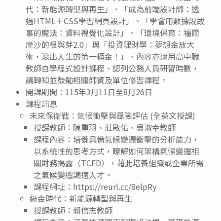
代：新能源轉型與再生」、「成為前端設計師：透
過HTML＋CSS學習網頁設計」、「學會用數據說故
事的魔法：資料視覺化設計」、「環境保育：福爾
摩沙的根與芽2.0」與「投資理財學：夢想金放大
術，滾出人生的第一桶金！」，內容亦適用高中職
教師自學程式設計課程、認列公務人員研習時數，
請轉知並鼓勵相關師資及單位修習課程。
開課期間：115年3月11日至8月26日
課程訊息
未來保衛戰：氣候衝擊與風險評估 (全英文授課)
授課教師：陳重羽、莊啟佑、吳淑幸教師
課程內容：培養具備氣候變遷衝擊的分析能力，
以系統性的思考方式，瞭解如何架構氣候變遷相
關財務揭露（TCFD），藉此培養組織或企業所需
之氣候變遷調適人才。
課程網址：https://reurl.cc/8elpRy
綠金時代：新能源轉型與再生
授課教師：賴信志教師