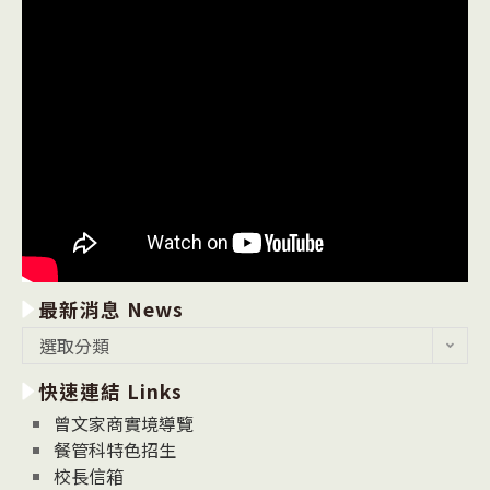
最新消息 News
最
選取分類
新
快速連結 Links
消
息
曾文家商實境導覽
News
餐管科特色招生
校長信箱